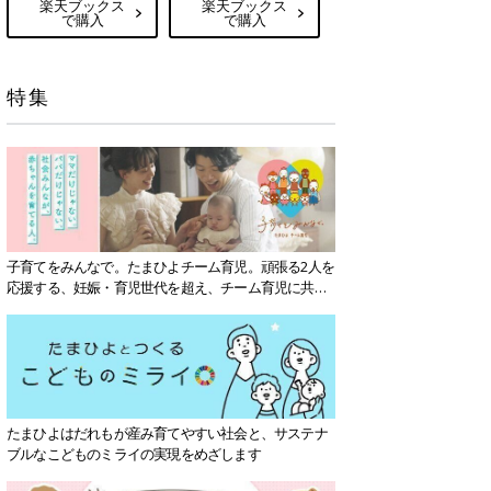
楽天ブックス
楽天ブックス
で購入
で購入
特集
子育てをみんなで。たまひよチーム育児。頑張る2人を
応援する、妊娠・育児世代を超え、チーム育児に共感
する社会を目指していきます。
たまひよはだれもが産み育てやすい社会と、サステナ
ブルなこどものミライの実現をめざします