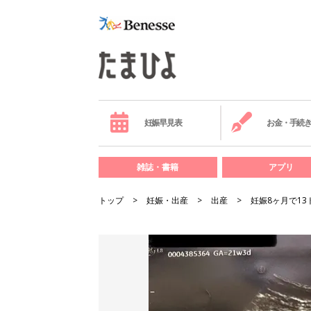
妊娠早見表
お金・手続
雑誌・書籍
アプリ
トップ
妊娠・出産
出産
妊娠8ヶ月で1