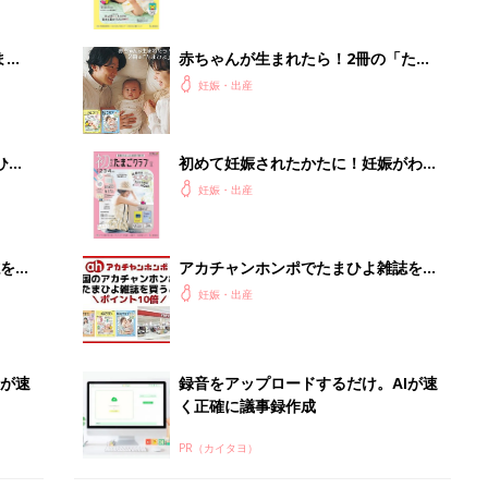
Iが速
録音をアップロードするだけ。AIが速
く正確に議事録作成
PR（カイタヨ）
Recommended by
出産予定日計算ツール
った
排卵日や最終生理日から出産予定日を計算した
り、妊活のタイミングの目安も
お金・手続き