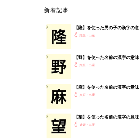
【望】を使った名前の漢字の意味
妊娠・出産
<
3
妊娠日数や
妊娠中か