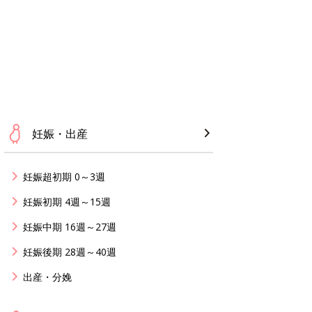
妊娠・出産
妊娠超初期 0～3週
妊娠初期 4週～15週
妊娠中期 16週～27週
妊娠後期 28週～40週
出産・分娩