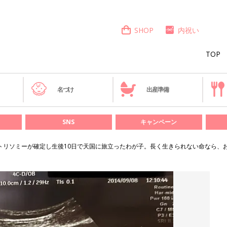
SHOP
内祝い
TOP
き
名づけ
出産準備
SNS
キャンペーン
3トリソミーが確定し生後10日で天国に旅立ったわが子。長く生きられない命なら、