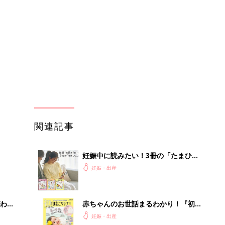
よ」
妊娠・出産
わか
赤ちゃんのお世話まるわかり！『初め
まご
てのひよこクラブ 夏号』〈巻頭大特
妊娠・出産
集〉初めての授乳がうまくいく！ お
っぱい・ミルクの基本と夏のトラブル
解決テク
まご
赤ちゃんが生まれたら！2冊の「たま
集〉
ひよ」
妊娠・出産
ひ
初めて妊娠されたかたに！妊娠がわか
ったら最初に読む本『初めてのたまご
妊娠・出産
クラブ 夏号』
を買
アカチャンホンポでたまひよ雑誌を買
うとポイント10倍【期間限定】
妊娠・出産