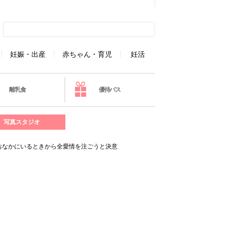
妊娠・出産
赤ちゃん・育児
妊活
離乳食
優待パス
写真スタジオ
おなかにいるときから全愛情を注ごうと決意