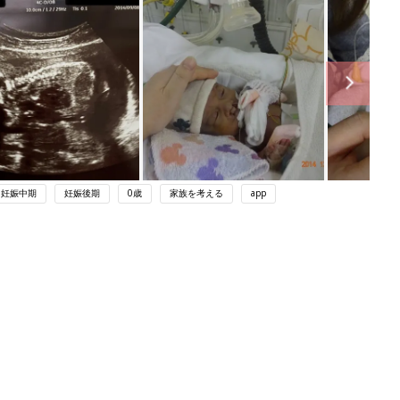
妊娠中期
妊娠後期
0歳
家族を考える
app
関連記事
妊娠中に読みたい！3冊の「たまひ