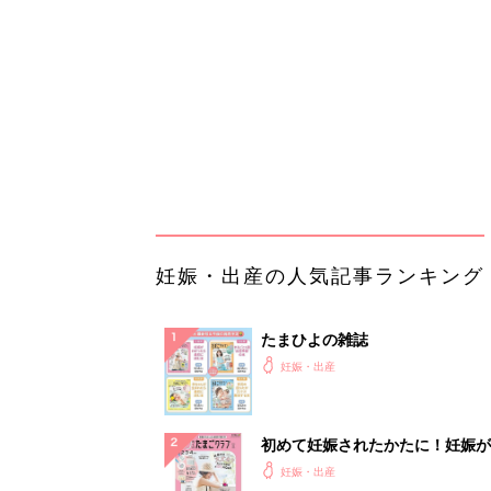
妊娠・出産
初めて妊娠されたかたに！妊娠が
ったら最初に読む本『初めてのた
妊娠・出産
クラブ 夏号』
まるごと1冊“出産準備”の本『た
クラブ 夏号』〈スペシャル大特
妊娠・出産
夫婦で予習する 出産の教科書
妊娠中に読みたい！3冊の「たま
よ」
妊娠・出産
アカチャンホンポでたまひよ雑誌
うとポイント10倍【期間限定】
妊娠・出産