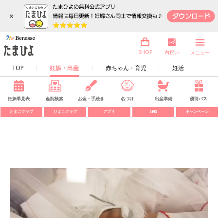
×
内祝い
SHOP
メニュー
TOP
妊娠・出産
赤ちゃん・育児
妊活
妊娠早見表
産院検索
お金・手続き
名づけ
出産準備
優待パス
たまごクラブ
ひよこクラブ
アプリ
SNS
キャンペーン