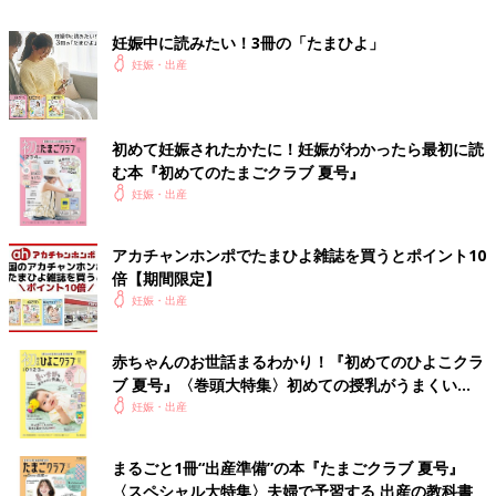
妊娠中に読みたい！3冊の「たまひよ」
妊娠・出産
初めて妊娠されたかたに！妊娠がわかったら最初に読
む本『初めてのたまごクラブ 夏号』
妊娠・出産
アカチャンホンポでたまひよ雑誌を買うとポイント10
倍【期間限定】
妊娠・出産
赤ちゃんのお世話まるわかり！『初めてのひよこクラ
ブ 夏号』〈巻頭大特集〉初めての授乳がうまくい
く！ おっぱい・ミルクの基本と夏のトラブル 解決テ
妊娠・出産
ク
まるごと1冊“出産準備”の本『たまごクラブ 夏号』
〈スペシャル大特集〉夫婦で予習する 出産の教科書