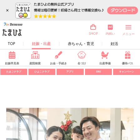
×
内祝い
SHOP
メニュー
TOP
妊娠・出産
赤ちゃん・育児
妊活
妊娠早見表
産院検索
お金・手続き
名づけ
出産準備
優待パス
たまごクラブ
ひよこクラブ
アプリ
SNS
キャンペーン