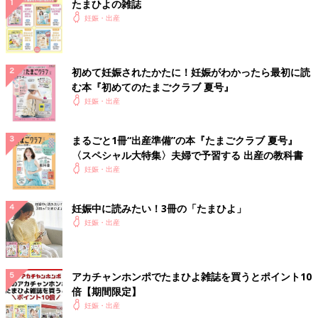
たまひよの雑誌
妊娠・出産
初めて妊娠されたかたに！妊娠がわかったら最初に読
む本『初めてのたまごクラブ 夏号』
妊娠・出産
まるごと1冊“出産準備”の本『たまごクラブ 夏号』
〈スペシャル大特集〉夫婦で予習する 出産の教科書
妊娠・出産
妊娠中に読みたい！3冊の「たまひよ」
妊娠・出産
アカチャンホンポでたまひよ雑誌を買うとポイント10
倍【期間限定】
妊娠・出産