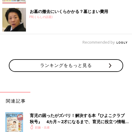
お墓の撤去にいくらかかる？墓じまい費用
PR(くらしの話題)
Recommended by
ランキングをもっと見る
関連記事
育児の困ったがズバリ！解決する本『ひよこクラブ
秋号』 4カ月～2才になるまで、育児に役立つ情報が
いっぱい！
妊娠・出産