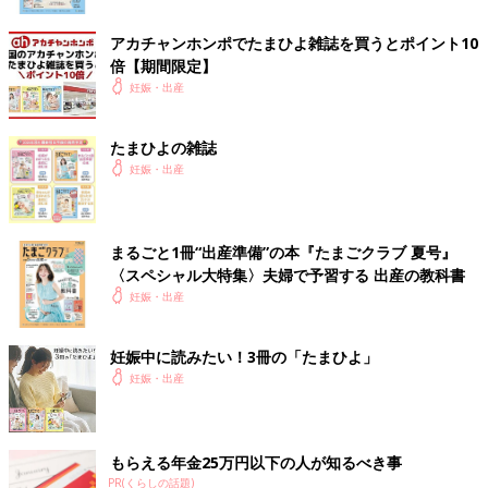
アカチャンホンポでたまひよ雑誌を買うとポイント10
倍【期間限定】
妊娠・出産
たまひよの雑誌
妊娠・出産
まるごと1冊“出産準備”の本『たまごクラブ 夏号』
〈スペシャル大特集〉夫婦で予習する 出産の教科書
妊娠・出産
妊娠中に読みたい！3冊の「たまひよ」
妊娠・出産
もらえる年金25万円以下の人が知るべき事
PR(くらしの話題)