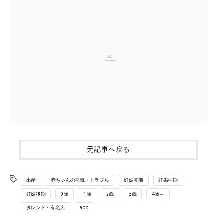
元記事へ戻る
出産
赤ちゃんの病気・トラブル
妊娠初期
妊娠中期
妊娠後期
0歳
1歳
2歳
3歳
4歳～
タレント・有名人
app