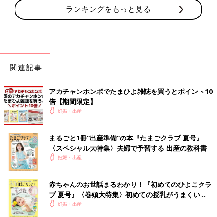
ランキングをもっと見る
関連記事
アカチャンホンポでたまひよ雑誌を買うとポイント10
倍【期間限定】
妊娠・出産
まるごと1冊“出産準備”の本『たまごクラブ 夏号』
〈スペシャル大特集〉夫婦で予習する 出産の教科書
妊娠・出産
赤ちゃんのお世話まるわかり！『初めてのひよこクラ
ブ 夏号』〈巻頭大特集〉初めての授乳がうまくい
く！ おっぱい・ミルクの基本と夏のトラブル 解決テ
妊娠・出産
ク