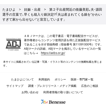
たまひよ
妊娠・出産
第２子出産間近の衛藤美彩｡夫･源田
選手の言葉で､早くも箱入り娘決定!?｢夫は産まれてくる娘を“かわい
すぎて家から出せない”と宣言しています」
ＡＢＪマークは、この電子書店・電子書籍配信サービスが、
著作権者からコンテンツ使用許諾を得た正規版配信サービス
であることを示す登録商標（登録番号 第11091000号）です。
ABJマークの詳細、ABJマークを掲示しているサービスの一覧
はこちら→
https://aebs.or.jp/
本サイトに掲載されている記事・写真・イラスト等のコンテンツの無断転載を禁じま
す。
たまひよについて
利用規約
ポリシー
医師・専門家一覧
サイトマップ
調査・プレスリリース・メディア掲載
広告のご相談
お問い合わせ
利用者情報の取り扱いについて