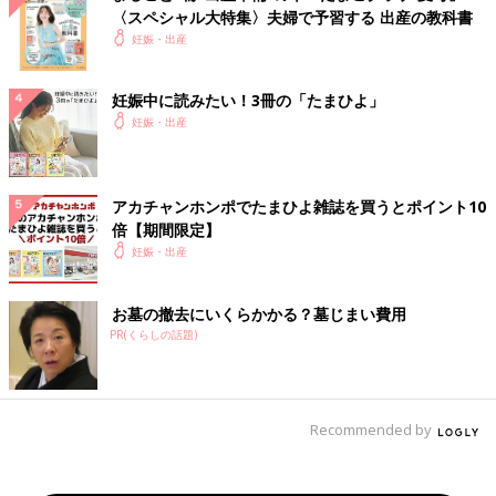
〈スペシャル大特集〉夫婦で予習する 出産の教科書
妊娠・出産
妊娠中に読みたい！3冊の「たまひよ」
妊娠・出産
アカチャンホンポでたまひよ雑誌を買うとポイント10
倍【期間限定】
妊娠・出産
お墓の撤去にいくらかかる？墓じまい費用
PR(くらしの話題)
Recommended by