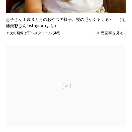
息子さん１歳３カ月のおやつの様子。髪の毛がくるくる～。（衛
藤美彩さんInstagramより）
▼
次の画像は下へスクロール (4/5)
▶
元記事を見る