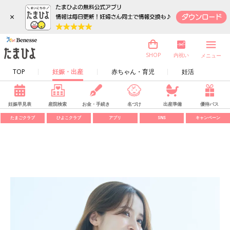
×
内祝い
SHOP
メニュー
TOP
妊娠・出産
赤ちゃん・育児
妊活
妊娠早見表
産院検索
お金・手続き
名づけ
出産準備
優待パス
たまごクラブ
ひよこクラブ
アプリ
SNS
キャンペーン