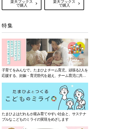
楽天ブックス
楽天ブックス
で購入
で購入
特集
子育てをみんなで。たまひよチーム育児。頑張る2人を
応援する、妊娠・育児世代を超え、チーム育児に共感
する社会を目指していきます。
たまひよはだれもが産み育てやすい社会と、サステナ
ブルなこどものミライの実現をめざします