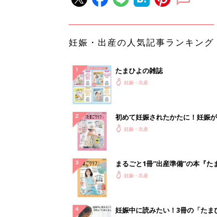
妊娠・出産の人気記事ランキング
たまひよの雑誌
妊娠・出産
初めて妊娠されたかたに！妊娠が
ったら最初に読む本『初めてのた
妊娠・出産
クラブ 夏号』
まるごと1冊“出産準備”の本『た
クラブ 夏号』〈スペシャル大特
妊娠・出産
夫婦で予習する 出産の教科書
妊娠中に読みたい！3冊の「たま