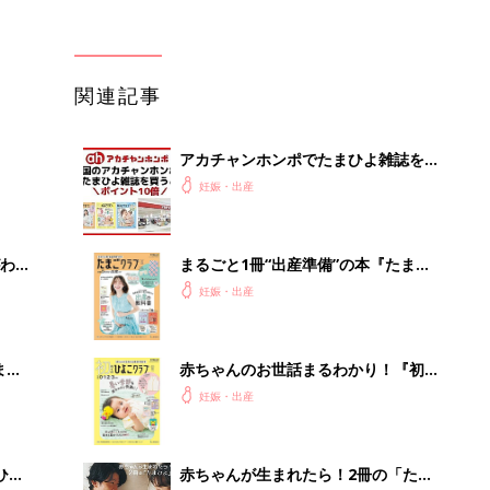
関連記事
アカチャンホンポでたまひよ雑誌を買
うとポイント10倍【期間限定】
妊娠・出産
わか
まるごと1冊“出産準備”の本『たまご
まご
クラブ 夏号』〈スペシャル大特集〉
妊娠・出産
夫婦で予習する 出産の教科書
まご
赤ちゃんのお世話まるわかり！『初め
集〉
てのひよこクラブ 夏号』〈巻頭大特
妊娠・出産
集〉初めての授乳がうまくいく！ お
っぱい・ミルクの基本と夏のトラブル
解決テク
ひ
赤ちゃんが生まれたら！2冊の「たま