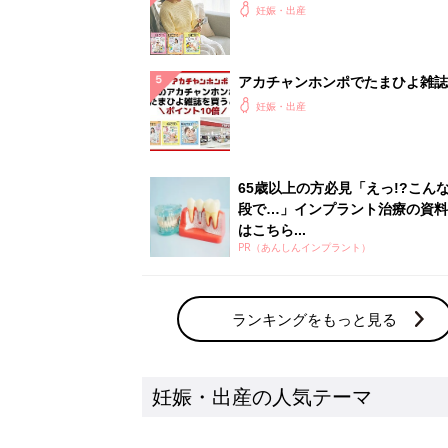
よ」
妊娠・出産
アカチャンホンポでたまひよ雑誌
うとポイント10倍【期間限定】
妊娠・出産
65歳以上の方必見「えっ!?こん
段で…」インプラント治療の資料
はこちら...
PR（あんしんインプラント）
ランキングをもっと見る
妊娠・出産の人気テーマ