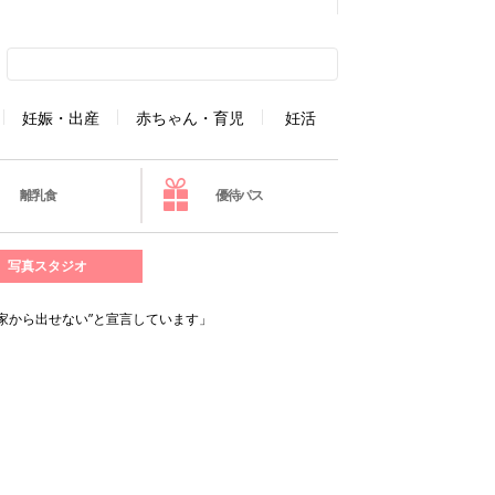
妊娠・出産
赤ちゃん・育児
妊活
離乳食
優待パス
写真スタジオ
て家から出せない”と宣言しています」