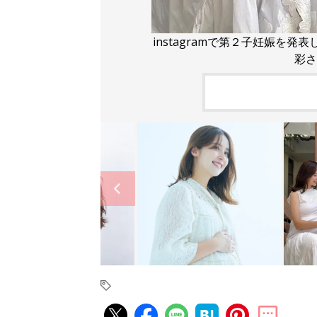
instagramで第２子妊娠を
彩さ