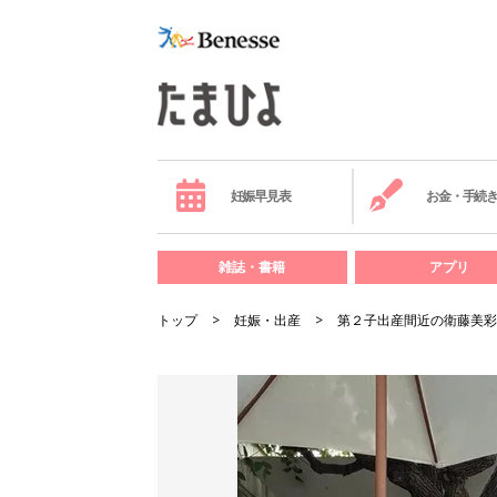
妊娠早見表
お金・手続
雑誌・書籍
アプリ
トップ
妊娠・出産
第２子出産間近の衛藤美彩