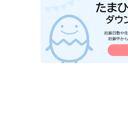
妊娠日数や
妊娠中か