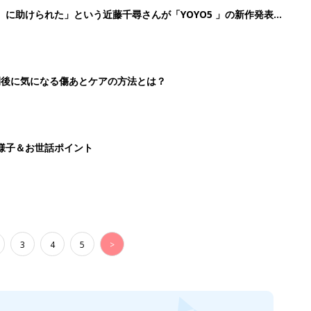
』に助けられた」という近藤千尋さんが「YOYO5 」の新作発表
続けている魅力とは!?
切開後に気になる傷あとケアの方法とは？
様子＆お世話ポイント
3
4
5
>