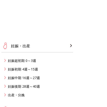
妊娠・出産
妊娠超初期 0～3週
妊娠初期 4週～15週
妊娠中期 16週～27週
妊娠後期 28週～40週
出産・分娩