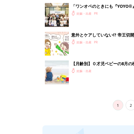
「ワンオペのときにも『YOYO®
会に登場。「YOYO®」を愛用し
妊娠・出産
意外とケアしていない!? 帝王
妊娠・出産
【月齢別】０才児ベビーの8月の
妊娠・出産
1
2