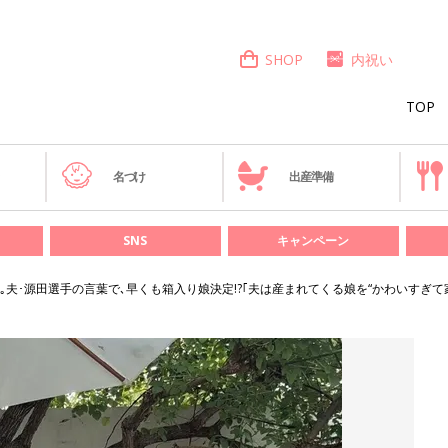
SHOP
内祝い
TOP
き
名づけ
出産準備
SNS
キャンペーン
｡夫･源田選手の言葉で､早くも箱入り娘決定!?｢夫は産まれてくる娘を“かわいすぎ