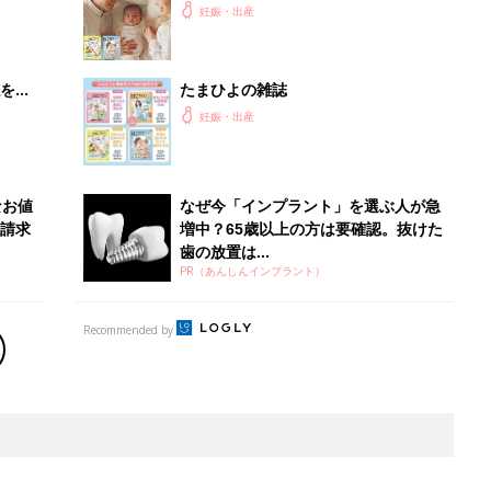
ひよ」
妊娠・出産
を買
たまひよの雑誌
妊娠・出産
なお値
なぜ今「インプラント」を選ぶ人が急
請求
増中？65歳以上の方は要確認。抜けた
歯の放置は...
PR（あんしんインプラント）
Recommended by