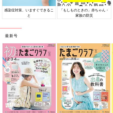
策、いますぐできるこ
「もしものときの」赤ちゃん・
日本外来小
と
家族の防災
最新号