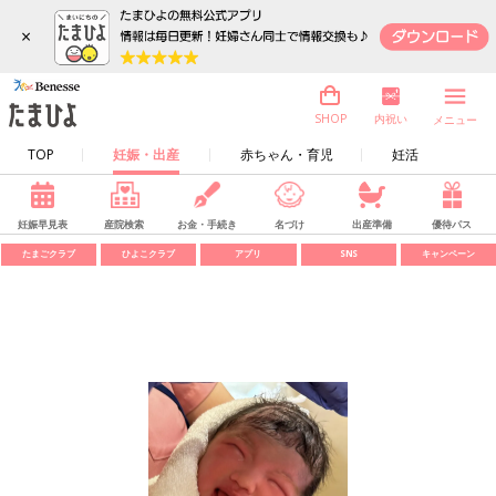
×
内祝い
SHOP
メニュー
TOP
妊娠・出産
赤ちゃん・育児
妊活
妊娠早見表
産院検索
お金・手続き
名づけ
出産準備
優待パス
たまごクラブ
ひよこクラブ
アプリ
SNS
キャンペーン