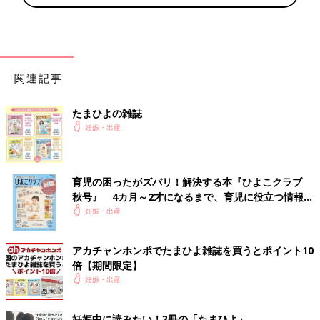
関連記事
たまひよの雑誌
妊娠・出産
育児の困ったがズバリ！解決する本『ひよこクラブ
秋号』 4カ月～2才になるまで、育児に役立つ情報が
いっぱい！
妊娠・出産
アカチャンホンポでたまひよ雑誌を買うとポイント10
倍【期間限定】
妊娠・出産
妊娠中に読みたい！3冊の「たまひよ」