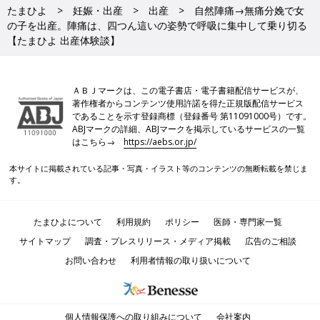
たまひよ
妊娠・出産
出産
自然陣痛→無痛分娩で女
の子を出産。陣痛は、四つん這いの姿勢で呼吸に集中して乗り切る
【たまひよ 出産体験談】
ＡＢＪマークは、この電子書店・電子書籍配信サービスが、
著作権者からコンテンツ使用許諾を得た正規版配信サービス
であることを示す登録商標（登録番号 第11091000号）です。
ABJマークの詳細、ABJマークを掲示しているサービスの一覧
はこちら→
https://aebs.or.jp/
本サイトに掲載されている記事・写真・イラスト等のコンテンツの無断転載を禁じま
す。
たまひよについて
利用規約
ポリシー
医師・専門家一覧
サイトマップ
調査・プレスリリース・メディア掲載
広告のご相談
お問い合わせ
利用者情報の取り扱いについて
個人情報保護への取り組みについて
会社案内