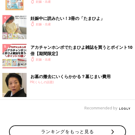
妊娠・出産
妊娠中に読みたい！3冊の「たまひよ」
妊娠・出産
アカチャンホンポでたまひよ雑誌を買うとポイント10
倍【期間限定】
妊娠・出産
お墓の撤去にいくらかかる？墓じまい費用
PR(くらしの話題)
Recommended by
ランキングをもっと見る