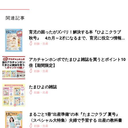
関連記事
育児の困ったがズバリ！解決する本『ひよこクラブ
秋号』 4カ月～2才になるまで、育児に役立つ情報が
いっぱい！
妊娠・出産
アカチャンホンポでたまひよ雑誌を買うとポイント10
倍【期間限定】
妊娠・出産
たまひよの雑誌
妊娠・出産
まるごと1冊“出産準備”の本『たまごクラブ 夏号』
〈スペシャル大特集〉夫婦で予習する 出産の教科書
妊娠・出産