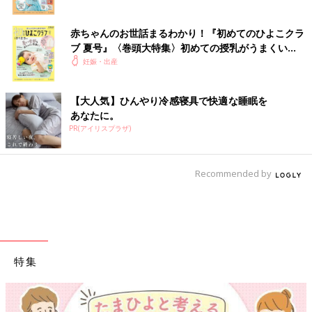
赤ちゃんのお世話まるわかり！『初めてのひよこクラ
ブ 夏号』〈巻頭大特集〉初めての授乳がうまくい
く！ おっぱい・ミルクの基本と夏のトラブル 解決テ
妊娠・出産
ク
【大人気】ひんやり冷感寝具で快適な睡眠を
あなたに。
PR(アイリスプラザ)
Recommended by
特集