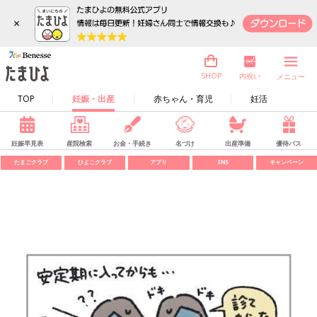
×
内祝い
SHOP
メニュー
TOP
妊娠・出産
赤ちゃん・育児
妊活
妊娠早見表
産院検索
お金・手続き
名づけ
出産準備
優待パス
たまごクラブ
ひよこクラブ
アプリ
SNS
キャンペーン