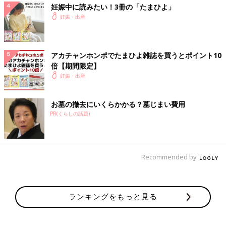
妊娠中に読みたい！3冊の「たまひよ」
妊娠・出産
アカチャンホンポでたまひよ雑誌を買うとポイント10
倍【期間限定】
妊娠・出産
お墓の撤去にいくらかかる？墓じまい費用
PR(くらしの話題)
Recommended by
ランキングをもっと見る