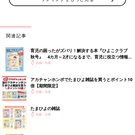
関連記事
育児の困ったがズバリ！解決する本『ひよこクラブ
秋号』 4カ月～2才になるまで、育児に役立つ情報が
いっぱい！
妊娠・出産
アカチャンホンポでたまひよ雑誌を買うとポイント10
倍【期間限定】
妊娠・出産
たまひよの雑誌
妊娠・出産