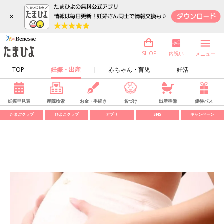
×
内祝い
SHOP
メニュー
TOP
妊娠・出産
赤ちゃん・育児
妊活
妊娠早見表
産院検索
お金・手続き
名づけ
出産準備
優待パス
たまごクラブ
ひよこクラブ
アプリ
SNS
キャンペーン