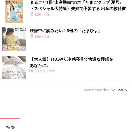
まるごと1冊“出産準備”の本『たまごクラブ 夏号』
〈スペシャル大特集〉夫婦で予習する 出産の教科書
妊娠・出産
妊娠中に読みたい！3冊の「たまひよ」
妊娠・出産
【大人気】ひんやり冷感寝具で快適な睡眠を
あなたに。
PR(アイリスプラザ)
Recommended by
特集