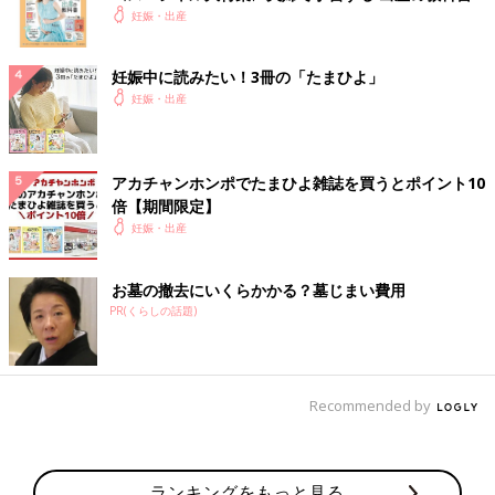
妊娠・出産
妊娠中に読みたい！3冊の「たまひよ」
妊娠・出産
アカチャンホンポでたまひよ雑誌を買うとポイント10
倍【期間限定】
妊娠・出産
お墓の撤去にいくらかかる？墓じまい費用
PR(くらしの話題)
Recommended by
ランキングをもっと見る