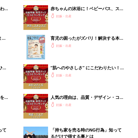
わか
赤ちゃんの沐浴に！ベビーバス、スキ
まご
ンケアグッズ口コミ人気ランキング
妊娠・出産
【たまひよ 赤ちゃんグッズ大賞
2026】
まご
育児の困ったがズバリ！解決する本
集〉
『ひよこクラブ 秋号』 4カ月～2才
妊娠・出産
になるまで、育児に役立つ情報がいっ
ぱい！
ひ
“肌へのやさしさ” にこだわりたい！
ママ・パパが選ぶおむつグッズ8選
妊娠・出産
【たまひよ 赤ちゃんグッズ大賞
2026】
を買
人気の理由は、品質・デザイン・コス
パ！ ベビー肌着・ウエアランキング
妊娠・出産
【たまひよ 赤ちゃんグッズ大賞
2026】
って
「持ち家を売る時のNG行為」知って
るだけで得する事とは