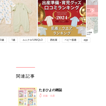
0歳
1歳
ユニクロ/UNIQLO
西松屋
ベビー肌着
app
関連記事
たまひよの雑誌
妊娠・出産