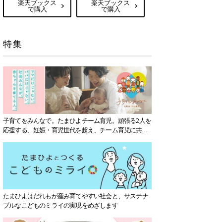
楽天ブックス
楽天ブックス
で購入
で購入
特集
子育てをみんなで。たまひよチーム育児。頑張る2人を
応援する、妊娠・育児世代を超え、チーム育児に共感
する社会を目指していきます。
たまひよはだれもが産み育てやすい社会と、サステナ
ブルなこどものミライの実現をめざします