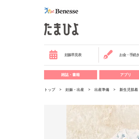
妊娠早見表
お金・手続
雑誌・書籍
アプリ
トップ
妊娠・出産
出産準備
新生児肌着