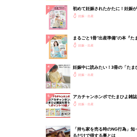
初めて妊娠されたかたに！妊娠が
ったら最初に読む本『初めてのた
妊娠・出産
クラブ 夏号』
まるごと1冊“出産準備”の本『た
クラブ 夏号』〈スペシャル大特
妊娠・出産
夫婦で予習する 出産の教科書
妊娠中に読みたい！3冊の「たま
よ」
妊娠・出産
アカチャンホンポでたまひよ雑誌
うとポイント10倍【期間限定】
妊娠・出産
「持ち家を売る時のNG行為」知
るだけで得する事とは