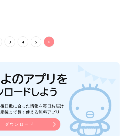
3
4
5
>
生後日数に合った情報を毎日お届け
ら産後まで長く使える無料アプリ
ダウンロード