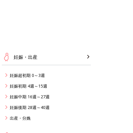
妊娠・出産
妊娠超初期 0～3週
妊娠初期 4週～15週
妊娠中期 16週～27週
妊娠後期 28週～40週
出産・分娩