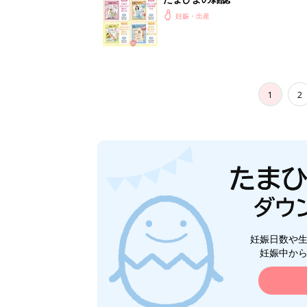
妊娠・出産
1
2
妊娠日数や
妊娠中か