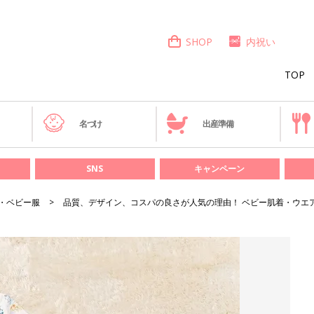
SHOP
内祝い
TOP
き
名づけ
出産準備
SNS
キャンペーン
・ベビー服
品質、デザイン、コスパの良さが人気の理由！ ベビー肌着・ウエア