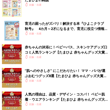
妊娠・出産
育児の困ったがズバリ！解決する本『ひよこクラブ
秋号』 4カ月～2才になるまで、育児に役立つ情報が
いっぱい！
妊娠・出産
赤ちゃんの沐浴に！ベビーバス、スキンケアグッズ口
コミ人気ランキング【たまひよ 赤ちゃんグッズ大賞
2026】
妊娠・出産
“肌へのやさしさ” にこだわりたい！ ママ・パパが選
ぶおむつグッズ8選【たまひよ 赤ちゃんグッズ大賞
2026】
妊娠・出産
人気の理由は、品質・デザイン・コスパ！ ベビー肌
着・ウエアランキング【たまひよ 赤ちゃんグッズ大
賞2026】
妊娠・出産