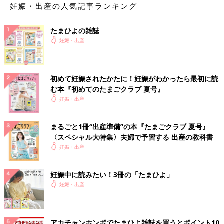
妊娠・出産の人気記事ランキング
たまひよの雑誌
妊娠・出産
初めて妊娠されたかたに！妊娠がわかったら最初に読
む本『初めてのたまごクラブ 夏号』
妊娠・出産
まるごと1冊“出産準備”の本『たまごクラブ 夏号』
〈スペシャル大特集〉夫婦で予習する 出産の教科書
妊娠・出産
妊娠中に読みたい！3冊の「たまひよ」
妊娠・出産
アカチャンホンポでたまひよ雑誌を買うとポイント10