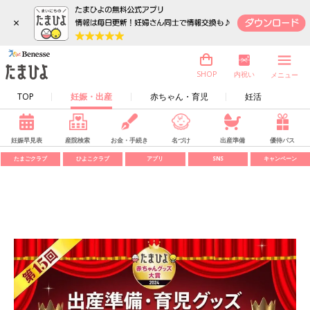
×
内祝い
SHOP
メニュー
TOP
妊娠・出産
赤ちゃん・育児
妊活
妊娠早見表
産院検索
お金・手続き
名づけ
出産準備
優待パス
たまごクラブ
ひよこクラブ
アプリ
SNS
キャンペーン