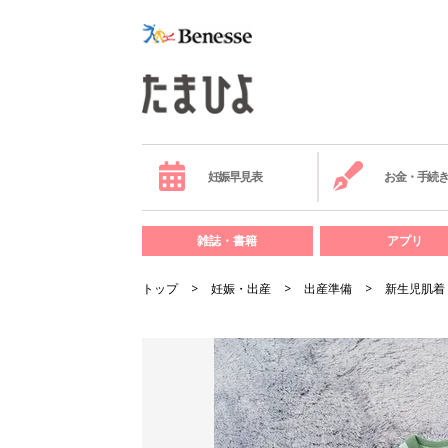
妊娠早見表
お金・手続
雑誌・書籍
アプリ
トップ
妊娠・出産
出産準備
新生児肌着