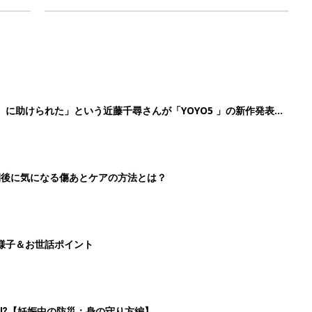
』に助けられた」という近藤千尋さんが「YOYO5 」の新作発表
続けている魅力とは!?
切開後に気になる傷あとケアの方法とは？
様子＆お世話ポイント
⁉︎【妊娠中の防災：身の守り方編】