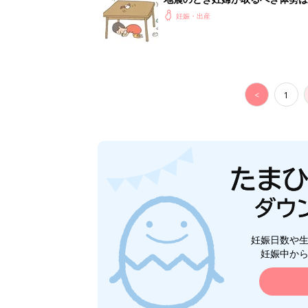
妊娠・出産
<
1
妊娠日数や
妊娠中か