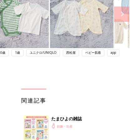
0歳
1歳
ユニクロ/UNIQLO
西松屋
ベビー肌着
app
関連記事
たまひよの雑誌
妊娠・出産