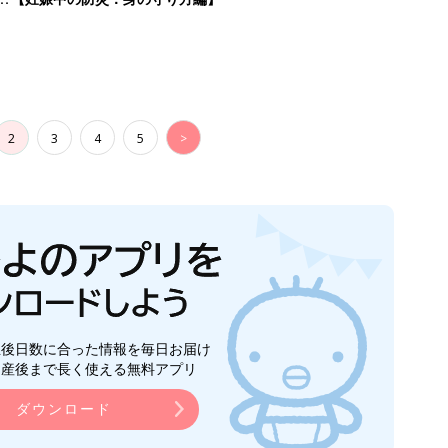
2
3
4
5
>
生後日数に合った情報を毎日お届け
ら産後まで長く使える無料アプリ
ダウンロード