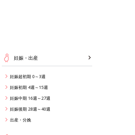
妊娠・出産
妊娠超初期 0～3週
妊娠初期 4週～15週
妊娠中期 16週～27週
妊娠後期 28週～40週
出産・分娩