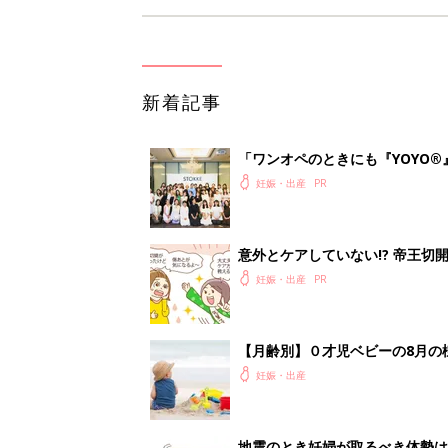
新着記事
「ワンオペのときにも『YOYO®
会に登場。「YOYO®」を愛用し
妊娠・出産
意外とケアしていない!? 帝王
妊娠・出産
【月齢別】０才児ベビーの8月の
妊娠・出産
地震のとき妊婦が取るべき体勢は