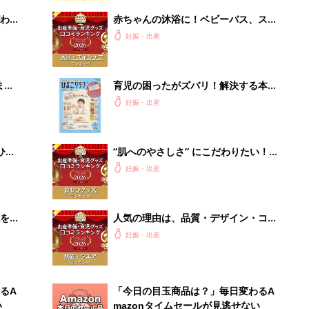
わか
赤ちゃんの沐浴に！ベビーバス、スキ
まご
ンケアグッズ口コミ人気ランキング
妊娠・出産
【たまひよ 赤ちゃんグッズ大賞
2026】
まご
育児の困ったがズバリ！解決する本
集〉
『ひよこクラブ 秋号』 4カ月～2才
妊娠・出産
になるまで、育児に役立つ情報がいっ
ぱい！
ひ
“肌へのやさしさ” にこだわりたい！
ママ・パパが選ぶおむつグッズ8選
妊娠・出産
【たまひよ 赤ちゃんグッズ大賞
2026】
を買
人気の理由は、品質・デザイン・コス
パ！ ベビー肌着・ウエアランキング
妊娠・出産
【たまひよ 赤ちゃんグッズ大賞
2026】
るA
「今日の目玉商品は？」毎日変わるA
い
mazonタイムセールが見逃せない