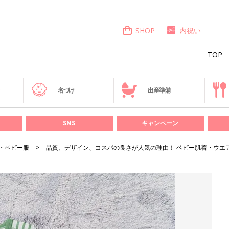
SHOP
内祝い
TOP
き
名づけ
出産準備
SNS
キャンペーン
・ベビー服
品質、デザイン、コスパの良さが人気の理由！ ベビー肌着・ウエア