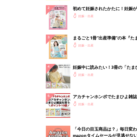
初めて妊娠されたかたに！妊娠が
ったら最初に読む本『初めてのた
妊娠・出産
クラブ 夏号』
まるごと1冊“出産準備”の本『た
クラブ 夏号』〈スペシャル大特
妊娠・出産
夫婦で予習する 出産の教科書
妊娠中に読みたい！3冊の「たま
よ」
妊娠・出産
アカチャンホンポでたまひよ雑誌
うとポイント10倍【期間限定】
妊娠・出産
「今日の目玉商品は？」毎日変わ
mazonタイムセールが見逃せな