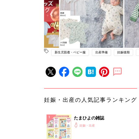
新生児肌着・ベビー服
出産準備
妊娠後期
妊娠・出産の人気記事ランキング
たまひよの雑誌
妊娠・出産