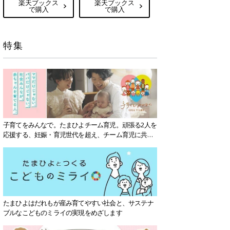
楽天ブックス
楽天ブックス
で購入
で購入
特集
子育てをみんなで。たまひよチーム育児。頑張る2人を
応援する、妊娠・育児世代を超え、チーム育児に共感
する社会を目指していきます。
たまひよはだれもが産み育てやすい社会と、サステナ
ブルなこどものミライの実現をめざします