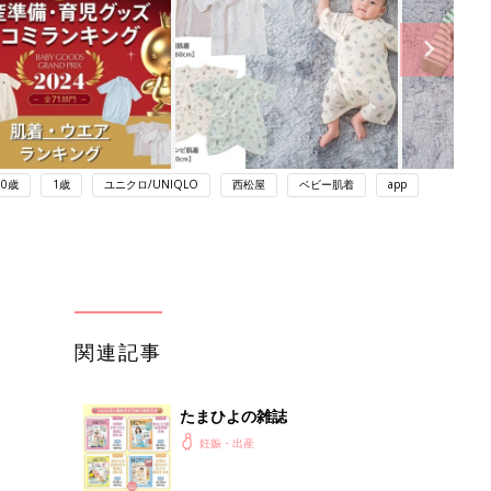
0歳
1歳
ユニクロ/UNIQLO
西松屋
ベビー肌着
app
関連記事
たまひよの雑誌
妊娠・出産