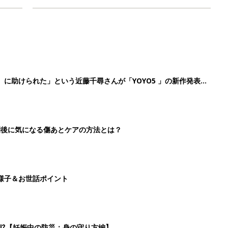
』に助けられた」という近藤千尋さんが「YOYO5 」の新作発表
続けている魅力とは!?
切開後に気になる傷あとケアの方法とは？
様子＆お世話ポイント
⁉︎【妊娠中の防災：身の守り方編】