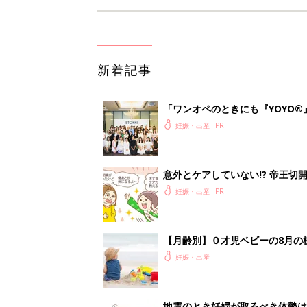
新着記事
「ワンオペのときにも『YOYO®
会に登場。「YOYO®」を愛用し
妊娠・出産
意外とケアしていない!? 帝王
妊娠・出産
【月齢別】０才児ベビーの8月の
妊娠・出産
地震のとき妊婦が取るべき体勢は