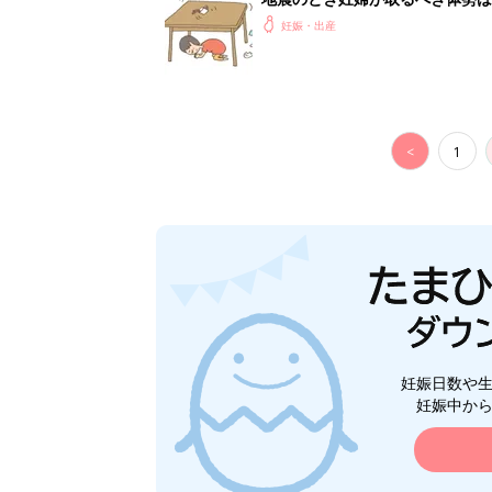
妊娠・出産
<
1
妊娠日数や
妊娠中か