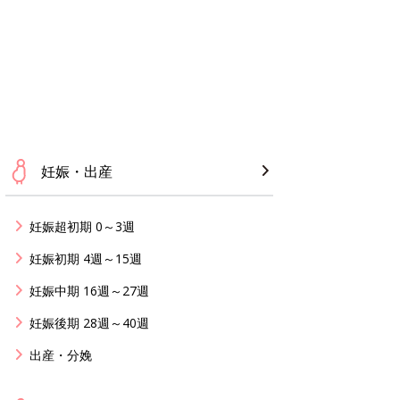
妊娠・出産
妊娠超初期 0～3週
妊娠初期 4週～15週
妊娠中期 16週～27週
妊娠後期 28週～40週
出産・分娩