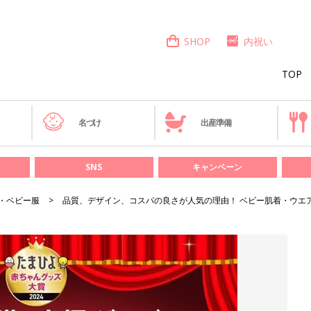
SHOP
内祝い
TOP
き
名づけ
出産準備
SNS
キャンペーン
・ベビー服
品質、デザイン、コスパの良さが人気の理由！ ベビー肌着・ウエア