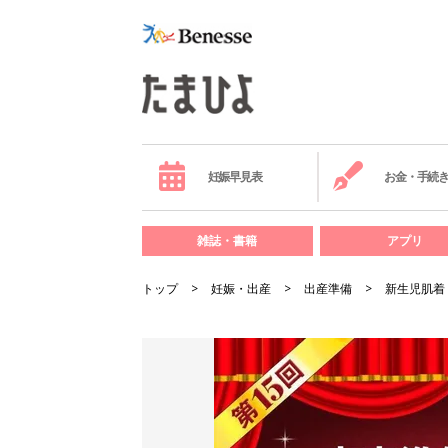
妊娠早見表
お金・手続
雑誌・書籍
アプリ
トップ
妊娠・出産
出産準備
新生児肌着