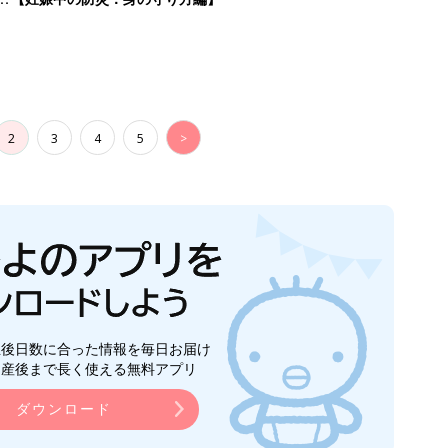
2
3
4
5
>
生後日数に合った情報を毎日お届け
ら産後まで長く使える無料アプリ
ダウンロード