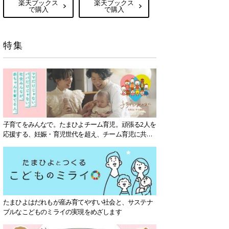
楽天ブックス
楽天ブックス
で購入
で購入
特集
子育てをみんなで。たまひよチーム育児。頑張る2人を
応援する、妊娠・育児世代を超え、チーム育児に共感
する社会を目指していきます。
たまひよはだれもが産み育てやすい社会と、サステナ
ブルなこどものミライの実現をめざします