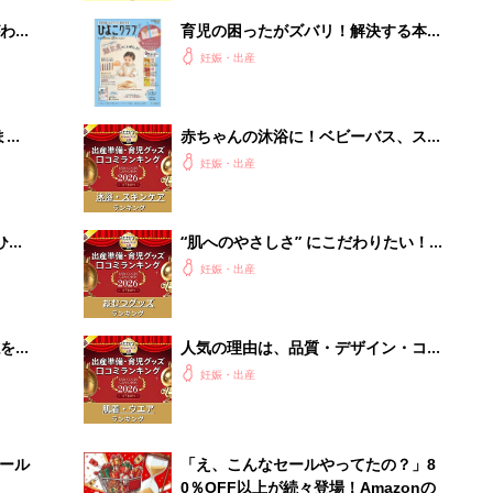
わか
育児の困ったがズバリ！解決する本
まご
『ひよこクラブ 秋号』 4カ月～2才
妊娠・出産
になるまで、育児に役立つ情報がいっ
ぱい！
まご
赤ちゃんの沐浴に！ベビーバス、スキ
集〉
ンケアグッズ口コミ人気ランキング
妊娠・出産
【たまひよ 赤ちゃんグッズ大賞
2026】
ひ
“肌へのやさしさ” にこだわりたい！
ママ・パパが選ぶおむつグッズ8選
妊娠・出産
【たまひよ 赤ちゃんグッズ大賞
2026】
を買
人気の理由は、品質・デザイン・コス
パ！ ベビー肌着・ウエアランキング
妊娠・出産
【たまひよ 赤ちゃんグッズ大賞
2026】
セール
「え、こんなセールやってたの？」8
0％OFF以上が続々登場！Amazonの