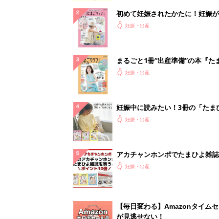
初めて妊娠されたかたに！妊娠が
ったら最初に読む本『初めてのた
妊娠・出産
クラブ 夏号』
まるごと1冊“出産準備”の本『た
クラブ 夏号』〈スペシャル大特
妊娠・出産
夫婦で予習する 出産の教科書
妊娠中に読みたい！3冊の「たま
よ」
妊娠・出産
アカチャンホンポでたまひよ雑誌
うとポイント10倍【期間限定】
妊娠・出産
【毎日変わる】Amazonタイム
が見逃せない！