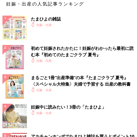
妊娠・出産の人気記事ランキング
たまひよの雑誌
妊娠・出産
初めて妊娠されたかたに！妊娠がわかったら最初に読
む本『初めてのたまごクラブ 夏号』
妊娠・出産
まるごと1冊“出産準備”の本『たまごクラブ 夏号』
〈スペシャル大特集〉夫婦で予習する 出産の教科書
妊娠・出産
妊娠中に読みたい！3冊の「たまひよ」
妊娠・出産
アカチャンホンポでたまひよ雑誌を買うとポイント10