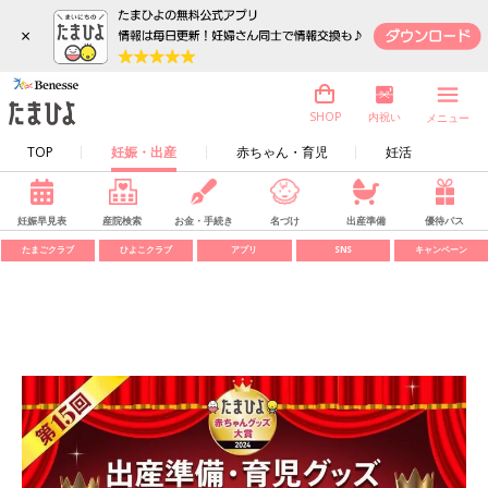
×
内祝い
SHOP
メニュー
TOP
妊娠・出産
赤ちゃん・育児
妊活
妊娠早見表
産院検索
お金・手続き
名づけ
出産準備
優待パス
たまごクラブ
ひよこクラブ
アプリ
SNS
キャンペーン