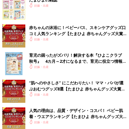
妊娠・出産
赤ちゃんの沐浴に！ベビーバス、スキンケアグッズ口
コミ人気ランキング【たまひよ 赤ちゃんグッズ大賞
2026】
妊娠・出産
育児の困ったがズバリ！解決する本『ひよこクラブ
秋号』 4カ月～2才になるまで、育児に役立つ情報が
いっぱい！
妊娠・出産
“肌へのやさしさ” にこだわりたい！ ママ・パパが選
ぶおむつグッズ8選【たまひよ 赤ちゃんグッズ大賞
2026】
妊娠・出産
人気の理由は、品質・デザイン・コスパ！ ベビー肌
着・ウエアランキング【たまひよ 赤ちゃんグッズ大
賞2026】
妊娠・出産