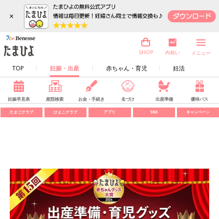
×
内祝い
SHOP
メニュー
TOP
妊娠・出産
赤ちゃん・育児
妊活
妊娠早見表
産院検索
お金・手続き
名づけ
出産準備
優待パス
たまごクラブ
ひよこクラブ
アプリ
SNS
キャンペーン