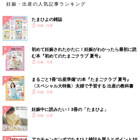
妊娠・出産の人気記事ランキング
たまひよの雑誌
妊娠・出産
初めて妊娠されたかたに！妊娠がわかったら最初に読
む本『初めてのたまごクラブ 夏号』
妊娠・出産
まるごと1冊“出産準備”の本『たまごクラブ 夏号』
〈スペシャル大特集〉夫婦で予習する 出産の教科書
妊娠・出産
妊娠中に読みたい！3冊の「たまひよ」
妊娠・出産
アカチャンホンポでたまひよ雑誌を買うとポイント10