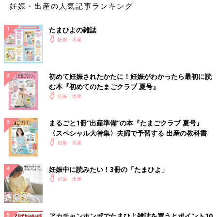
妊娠・出産の人気記事ランキング
たまひよの雑誌
妊娠・出産
初めて妊娠されたかたに！妊娠がわかったら最初に読
む本『初めてのたまごクラブ 夏号』
妊娠・出産
まるごと1冊“出産準備”の本『たまごクラブ 夏号』
〈スペシャル大特集〉夫婦で予習する 出産の教科書
妊娠・出産
妊娠中に読みたい！3冊の「たまひよ」
妊娠・出産
アカチャンホンポでたまひよ雑誌を買うとポイント10