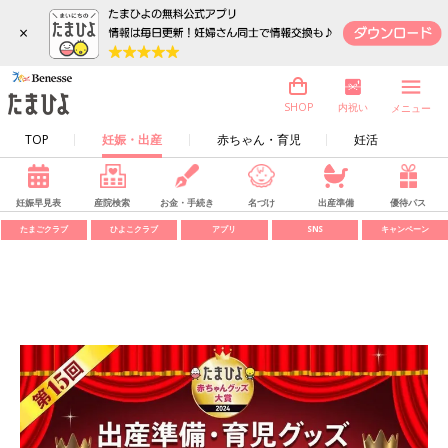
×
内祝い
SHOP
メニュー
TOP
妊娠・出産
赤ちゃん・育児
妊活
妊娠早見表
産院検索
お金・手続き
名づけ
出産準備
優待パス
たまごクラブ
ひよこクラブ
アプリ
SNS
キャンペーン