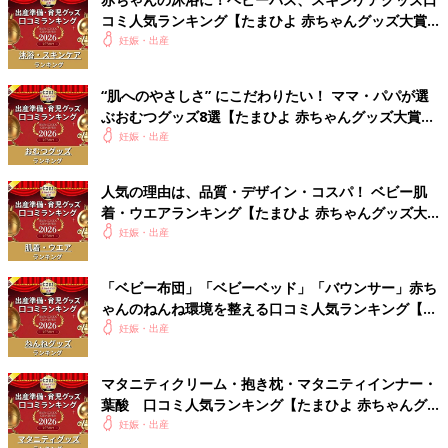
コミ人気ランキング【たまひよ 赤ちゃんグッズ大賞
2026】
妊娠・出産
“肌へのやさしさ” にこだわりたい！ ママ・パパが選
ぶおむつグッズ8選【たまひよ 赤ちゃんグッズ大賞
2026】
妊娠・出産
人気の理由は、品質・デザイン・コスパ！ ベビー肌
着・ウエアランキング【たまひよ 赤ちゃんグッズ大
賞2026】
妊娠・出産
「ベビー布団」「ベビーベッド」「バウンサー」赤ち
ゃんのねんね環境を整える口コミ人気ランキング【た
まひよ 赤ちゃんグッズ大賞2026】
妊娠・出産
マタニティクリーム・抱き枕・マタニティインナー・
葉酸 口コミ人気ランキング【たまひよ 赤ちゃんグ
ッズ大賞2026】
妊娠・出産