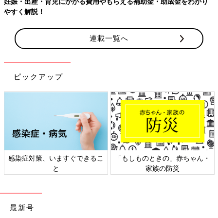
助金・助成金をわかり
連載一覧へ
ピックアップ
もしものときの」赤ちゃん・
日本外来小児科学会リーフレッ
六星
家族の防災
ト検討会
最新号