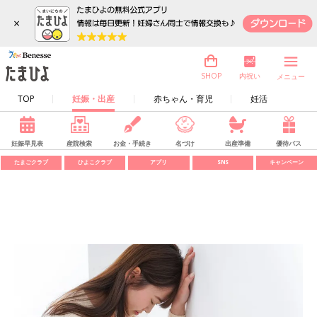
×
内祝い
SHOP
メニュー
TOP
妊娠・出産
赤ちゃん・育児
妊活
妊娠早見表
産院検索
お金・手続き
名づけ
出産準備
優待パス
たまごクラブ
ひよこクラブ
アプリ
SNS
キャンペーン