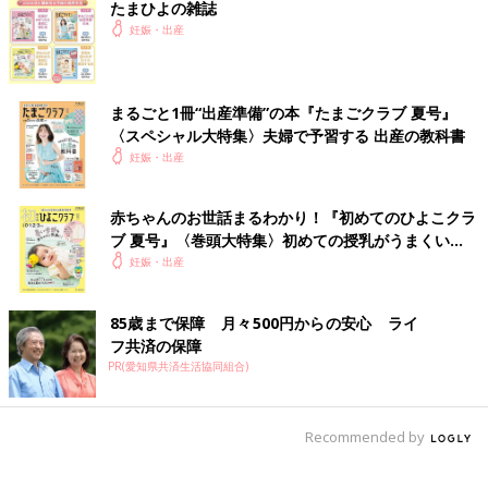
たまひよの雑誌
妊娠・出産
まるごと1冊“出産準備”の本『たまごクラブ 夏号』
〈スペシャル大特集〉夫婦で予習する 出産の教科書
妊娠・出産
赤ちゃんのお世話まるわかり！『初めてのひよこクラ
ブ 夏号』〈巻頭大特集〉初めての授乳がうまくい
く！ おっぱい・ミルクの基本と夏のトラブル 解決テ
妊娠・出産
ク
85歳まで保障 月々500円からの安心 ライ
フ共済の保障
PR(愛知県共済生活協同組合)
Recommended by