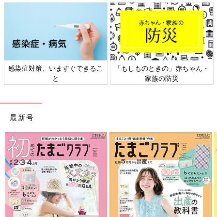
、いますぐできるこ
「もしものときの」赤ちゃん・
日本外来小児
と
家族の防災
ト
最新号