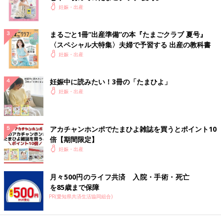
妊娠・出産
まるごと1冊“出産準備”の本『たまごクラブ 夏号』
〈スペシャル大特集〉夫婦で予習する 出産の教科書
妊娠・出産
妊娠中に読みたい！3冊の「たまひよ」
妊娠・出産
アカチャンホンポでたまひよ雑誌を買うとポイント10
倍【期間限定】
妊娠・出産
月々500円のライフ共済 入院・手術・死亡
を85歳まで保障
PR(愛知県共済生活協同組合)