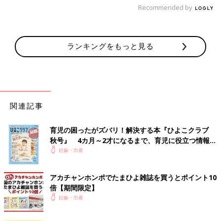
Recommended by
ランキングをもっと見る
関連記事
育児の困ったがズバリ！解決する本『ひよこクラブ
秋号』 4カ月～2才になるまで、育児に役立つ情報が
いっぱい！
妊娠・出産
アカチャンホンポでたまひよ雑誌を買うとポイント10
倍【期間限定】
妊娠・出産