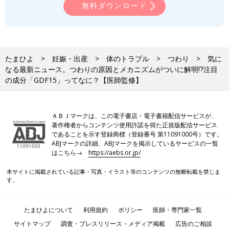
無料ダウンロード
たまひよ
妊娠・出産
体のトラブル
つわり
気に
なる最新ニュース。つわりの原因とメカニズムがついに解明⁉注目
の成分「GDF15」ってなに？【医師監修】
ＡＢＪマークは、この電子書店・電子書籍配信サービスが、
著作権者からコンテンツ使用許諾を得た正規版配信サービス
であることを示す登録商標（登録番号 第11091000号）です。
ABJマークの詳細、ABJマークを掲示しているサービスの一覧
はこちら→
https://aebs.or.jp/
本サイトに掲載されている記事・写真・イラスト等のコンテンツの無断転載を禁じま
す。
たまひよについて
利用規約
ポリシー
医師・専門家一覧
サイトマップ
調査・プレスリリース・メディア掲載
広告のご相談