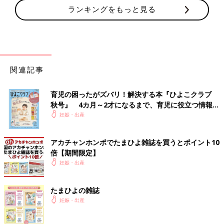
ランキングをもっと見る
関連記事
育児の困ったがズバリ！解決する本『ひよこクラブ
秋号』 4カ月～2才になるまで、育児に役立つ情報が
いっぱい！
妊娠・出産
アカチャンホンポでたまひよ雑誌を買うとポイント10
倍【期間限定】
妊娠・出産
たまひよの雑誌
妊娠・出産