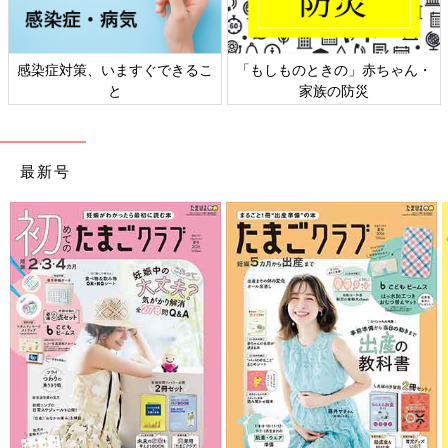
日本外来小児科学会リーフレッ
六星占術 細木かおりさんの人生
ト検討会
相談
最新号