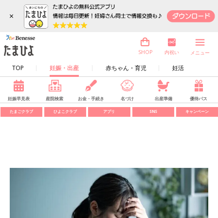
×
内祝い
SHOP
メニュー
TOP
妊娠・出産
赤ちゃん・育児
妊活
妊娠早見表
産院検索
お金・手続き
名づけ
出産準備
優待パス
たまごクラブ
ひよこクラブ
アプリ
SNS
キャンペーン