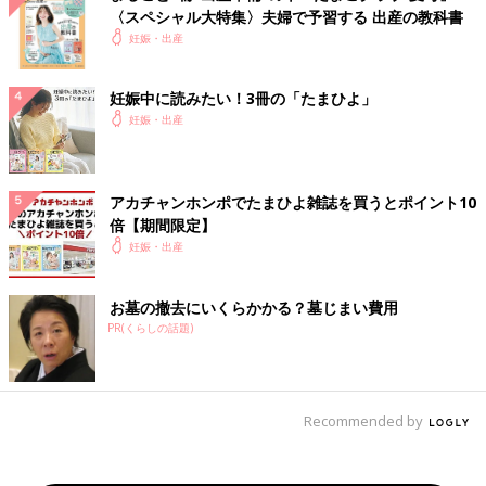
〈スペシャル大特集〉夫婦で予習する 出産の教科書
妊娠・出産
妊娠中に読みたい！3冊の「たまひよ」
妊娠・出産
アカチャンホンポでたまひよ雑誌を買うとポイント10
倍【期間限定】
妊娠・出産
お墓の撤去にいくらかかる？墓じまい費用
PR(くらしの話題)
Recommended by