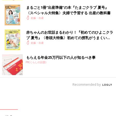
まるごと1冊“出産準備”の本『たまごクラブ 夏号』
〈スペシャル大特集〉夫婦で予習する 出産の教科書
妊娠・出産
赤ちゃんのお世話まるわかり！『初めてのひよこクラ
ブ 夏号』〈巻頭大特集〉初めての授乳がうまくい
く！ おっぱい・ミルクの基本と夏のトラブル 解決テ
妊娠・出産
ク
もらえる年金25万円以下の人が知るべき事
PR(くらしの話題)
Recommended by