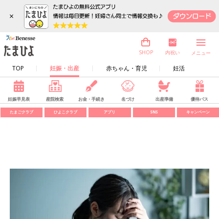
×
内祝い
SHOP
メニュー
TOP
妊娠・出産
赤ちゃん・育児
妊活
妊娠早見表
産院検索
お金・手続き
名づけ
出産準備
優待パス
たまごクラブ
ひよこクラブ
アプリ
SNS
キャンペーン