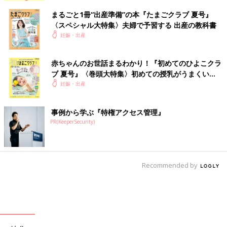
まるごと1冊“出産準備”の本『たまごクラブ 夏号』
〈スペシャル大特集〉夫婦で予習する 出産の教科書
妊娠・出産
赤ちゃんのお世話まるわかり！『初めてのひよこクラ
ブ 夏号』〈巻頭大特集〉初めての授乳がうまくい
く！ おっぱい・ミルクの基本と夏のトラブル 解決テ
妊娠・出産
ク
事例から学ぶ『特権アクセス管理』
PR(KeeperSecurity)
Recommended by