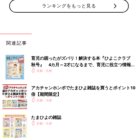
ランキングをもっと見る
関連記事
育児の困ったがズバリ！解決する本『ひよこクラブ
秋号』 4カ月～2才になるまで、育児に役立つ情報が
いっぱい！
妊娠・出産
アカチャンホンポでたまひよ雑誌を買うとポイント10
倍【期間限定】
妊娠・出産
たまひよの雑誌
妊娠・出産