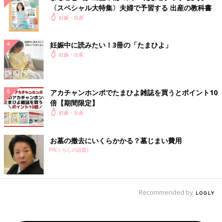
〈スペシャル大特集〉夫婦で予習する 出産の教科書
妊娠・出産
妊娠中に読みたい！3冊の「たまひよ」
妊娠・出産
アカチャンホンポでたまひよ雑誌を買うとポイント10
倍【期間限定】
妊娠・出産
お墓の撤去にいくらかかる？墓じまい費用
PR(くらしの話題)
Recommended by