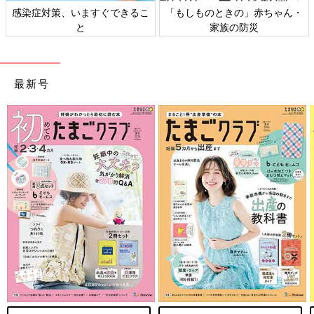
・
日本外来小児科学会リーフレッ
六星占術 細木かおりさんの人生
ト検討会
相談
最新号