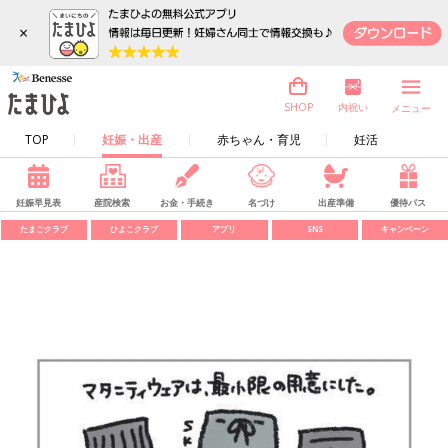
×
内祝い
SHOP
メニュー
TOP
妊娠・出産
赤ちゃん・育児
妊活
妊娠早見表
産院検索
お金・手続き
名づけ
出産準備
優待パス
たまごクラブ
ひよこクラブ
アプリ
SNS
キャンペーン