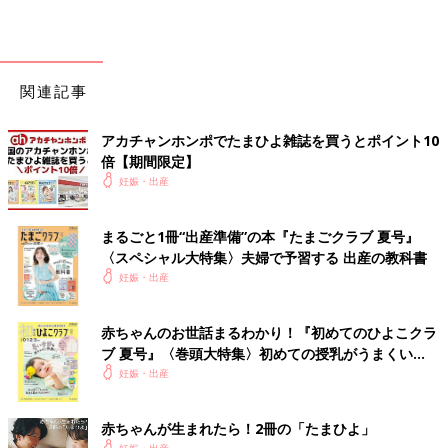
関連記事
アカチャンホンポでたまひよ雑誌を買うとポイント10
倍【期間限定】
妊娠・出産
まるごと1冊“出産準備”の本『たまごクラブ 夏号』
〈スペシャル大特集〉夫婦で予習する 出産の教科書
妊娠・出産
赤ちゃんのお世話まるわかり！『初めてのひよこクラ
ブ 夏号』〈巻頭大特集〉初めての授乳がうまくい
く！ おっぱい・ミルクの基本と夏のトラブル 解決テ
妊娠・出産
ク
赤ちゃんが生まれたら！2冊の「たまひよ」
妊娠・出産