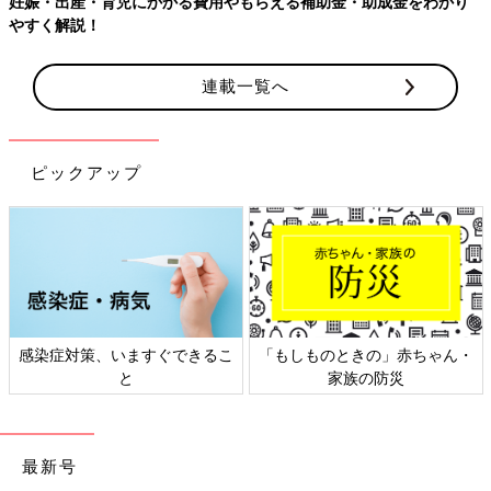
をわかり
連載一覧へ
ピックアップ
赤ちゃん・
日本外来小児科学会リーフレッ
六星占術 細木かおり
災
ト検討会
相談
最新号