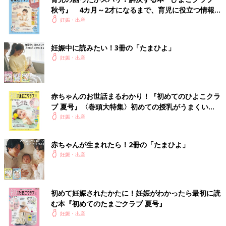
秋号』 4カ月～2才になるまで、育児に役立つ情報が
いっぱい！
妊娠・出産
妊娠中に読みたい！3冊の「たまひよ」
妊娠・出産
赤ちゃんのお世話まるわかり！『初めてのひよこクラ
ブ 夏号』〈巻頭大特集〉初めての授乳がうまくい
く！ おっぱい・ミルクの基本と夏のトラブル 解決テ
妊娠・出産
ク
赤ちゃんが生まれたら！2冊の「たまひよ」
妊娠・出産
初めて妊娠されたかたに！妊娠がわかったら最初に読
む本『初めてのたまごクラブ 夏号』
妊娠・出産