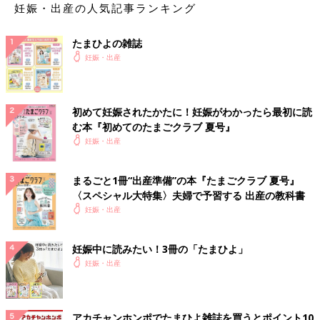
妊娠・出産の人気記事ランキング
たまひよの雑誌
妊娠・出産
初めて妊娠されたかたに！妊娠がわかったら最初に読
む本『初めてのたまごクラブ 夏号』
妊娠・出産
まるごと1冊“出産準備”の本『たまごクラブ 夏号』
〈スペシャル大特集〉夫婦で予習する 出産の教科書
妊娠・出産
妊娠中に読みたい！3冊の「たまひよ」
妊娠・出産
アカチャンホンポでたまひよ雑誌を買うとポイント10