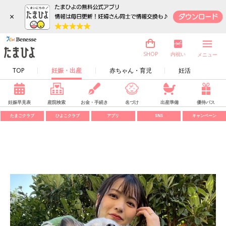
×
内祝い
SHOP
メニュー
TOP
妊娠・出産
赤ちゃん・育児
妊活
妊娠早見表
産院検索
お金・手続き
名づけ
出産準備
優待パス
たまごクラブ
ひよこクラブ
アプリ
SNS
キャンペーン