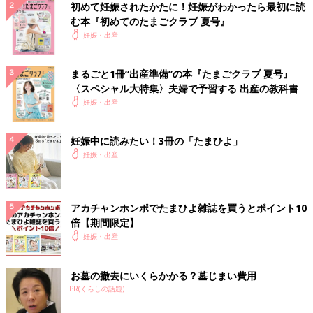
初めて妊娠されたかたに！妊娠がわかったら最初に読
む本『初めてのたまごクラブ 夏号』
妊娠・出産
まるごと1冊“出産準備”の本『たまごクラブ 夏号』
〈スペシャル大特集〉夫婦で予習する 出産の教科書
妊娠・出産
妊娠中に読みたい！3冊の「たまひよ」
妊娠・出産
アカチャンホンポでたまひよ雑誌を買うとポイント10
倍【期間限定】
妊娠・出産
お墓の撤去にいくらかかる？墓じまい費用
PR(くらしの話題)