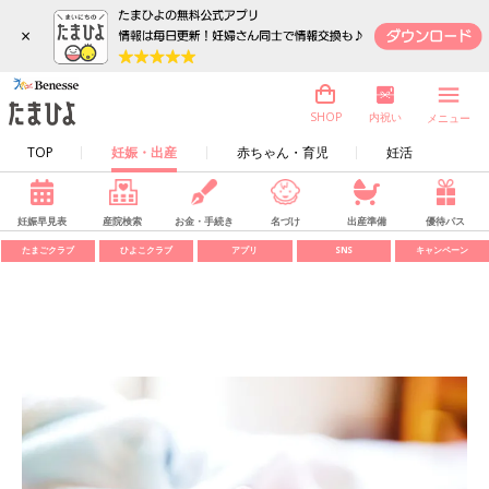
×
内祝い
SHOP
メニュー
TOP
妊娠・出産
赤ちゃん・育児
妊活
妊娠早見表
産院検索
お金・手続き
名づけ
出産準備
優待パス
たまごクラブ
ひよこクラブ
アプリ
SNS
キャンペーン