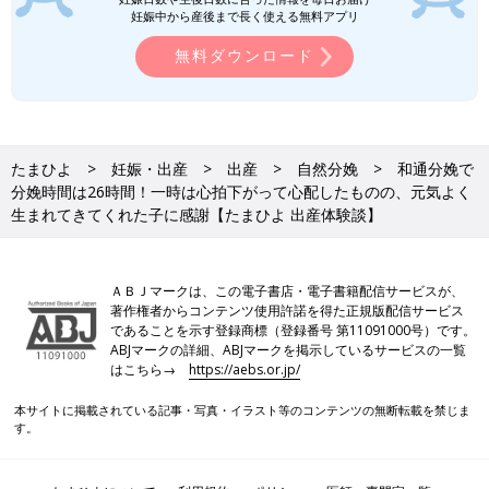
妊娠中から産後まで長く使える無料アプリ
無料ダウンロード
たまひよ
妊娠・出産
出産
自然分娩
和通分娩で
分娩時間は26時間！一時は心拍下がって心配したものの、元気よく
生まれてきてくれた子に感謝【たまひよ 出産体験談】
ＡＢＪマークは、この電子書店・電子書籍配信サービスが、
著作権者からコンテンツ使用許諾を得た正規版配信サービス
であることを示す登録商標（登録番号 第11091000号）です。
ABJマークの詳細、ABJマークを掲示しているサービスの一覧
はこちら→
https://aebs.or.jp/
本サイトに掲載されている記事・写真・イラスト等のコンテンツの無断転載を禁じま
す。