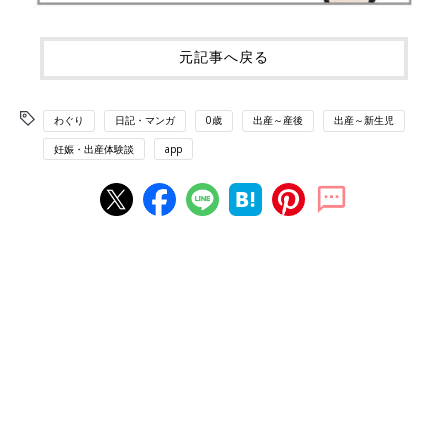
元記事へ戻る
わぐり
日記・マンガ
0歳
出産～産後
出産～新生児
妊娠・出産体験談
app