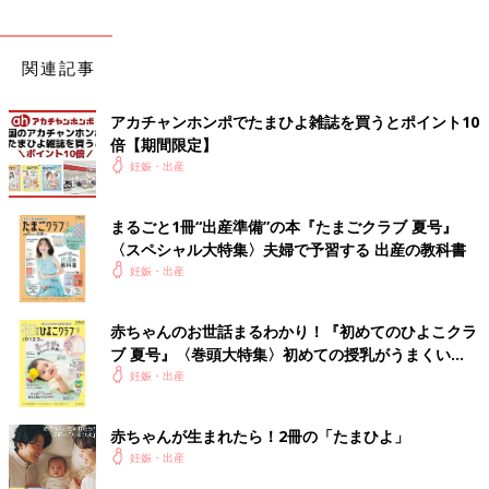
関連記事
アカチャンホンポでたまひよ雑誌を買うとポイント10
倍【期間限定】
妊娠・出産
まるごと1冊“出産準備”の本『たまごクラブ 夏号』
〈スペシャル大特集〉夫婦で予習する 出産の教科書
妊娠・出産
赤ちゃんのお世話まるわかり！『初めてのひよこクラ
ブ 夏号』〈巻頭大特集〉初めての授乳がうまくい
く！ おっぱい・ミルクの基本と夏のトラブル 解決テ
妊娠・出産
ク
赤ちゃんが生まれたら！2冊の「たまひよ」
妊娠・出産