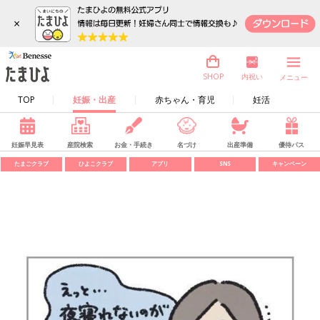
×
内祝い
SHOP
メニュー
TOP
妊娠・出産
赤ちゃん・育児
妊活
妊娠早見表
産院検索
お金・手続き
名づけ
出産準備
優待パス
たまごクラブ
ひよこクラブ
アプリ
SNS
キャンペーン