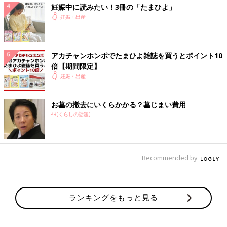
妊娠中に読みたい！3冊の「たまひよ」
妊娠・出産
アカチャンホンポでたまひよ雑誌を買うとポイント10
倍【期間限定】
妊娠・出産
お墓の撤去にいくらかかる？墓じまい費用
PR(くらしの話題)
Recommended by
ランキングをもっと見る