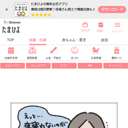
×
内祝い
SHOP
メニュー
TOP
妊娠・出産
赤ちゃん・育児
妊活
妊娠早見表
産院検索
お金・手続き
名づけ
出産準備
優待パス
たまごクラブ
ひよこクラブ
アプリ
SNS
キャンペーン