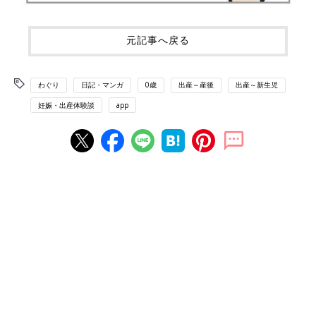
元記事へ戻る
わぐり
日記・マンガ
0歳
出産～産後
出産～新生児
妊娠・出産体験談
app