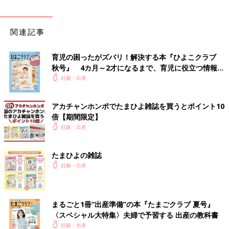
関連記事
育児の困ったがズバリ！解決する本『ひよこクラブ
秋号』 4カ月～2才になるまで、育児に役立つ情報が
いっぱい！
妊娠・出産
アカチャンホンポでたまひよ雑誌を買うとポイント10
倍【期間限定】
妊娠・出産
たまひよの雑誌
妊娠・出産
まるごと1冊“出産準備”の本『たまごクラブ 夏号』
〈スペシャル大特集〉夫婦で予習する 出産の教科書
妊娠・出産