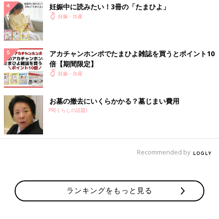
妊娠中に読みたい！3冊の「たまひよ」
妊娠・出産
アカチャンホンポでたまひよ雑誌を買うとポイント10
倍【期間限定】
妊娠・出産
お墓の撤去にいくらかかる？墓じまい費用
PR(くらしの話題)
Recommended by
ランキングをもっと見る