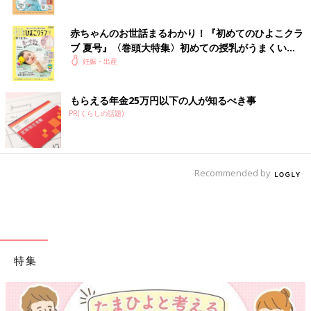
赤ちゃんのお世話まるわかり！『初めてのひよこクラ
ブ 夏号』〈巻頭大特集〉初めての授乳がうまくい
く！ おっぱい・ミルクの基本と夏のトラブル 解決テ
妊娠・出産
ク
もらえる年金25万円以下の人が知るべき事
PR(くらしの話題)
Recommended by
特集
【ワクチン接種できるものも】妊婦の