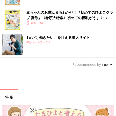
赤ちゃんのお世話まるわかり！『初めてのひよこクラ
ブ 夏号』〈巻頭大特集〉初めての授乳がうまくい
く！ おっぱい・ミルクの基本と夏のトラブル 解決テ
妊娠・出産
ク
1日だけ働きたい、を叶える求人サイト
PR(ショットワークス)
Recommended by
特集