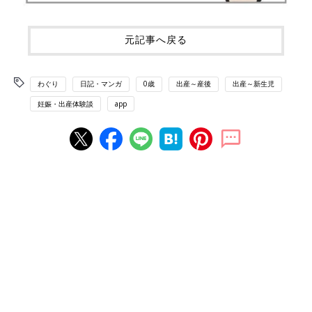
元記事へ戻る
わぐり
日記・マンガ
0歳
出産～産後
出産～新生児
妊娠・出産体験談
app