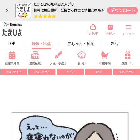
×
内祝い
SHOP
メニュー
TOP
妊娠・出産
赤ちゃん・育児
妊活
妊娠早見表
産院検索
お金・手続き
名づけ
出産準備
優待パス
たまごクラブ
ひよこクラブ
アプリ
SNS
キャンペーン