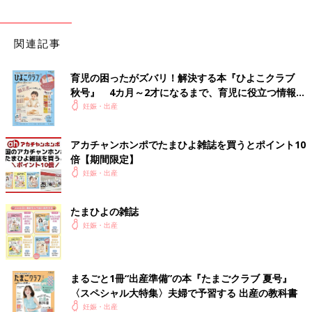
関連記事
育児の困ったがズバリ！解決する本『ひよこクラブ
秋号』 4カ月～2才になるまで、育児に役立つ情報が
いっぱい！
妊娠・出産
アカチャンホンポでたまひよ雑誌を買うとポイント10
倍【期間限定】
妊娠・出産
たまひよの雑誌
妊娠・出産
まるごと1冊“出産準備”の本『たまごクラブ 夏号』
〈スペシャル大特集〉夫婦で予習する 出産の教科書
妊娠・出産