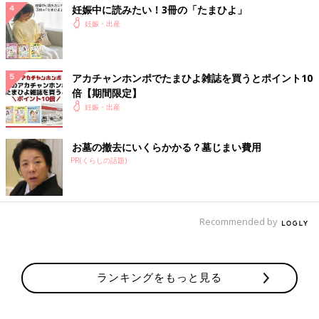
妊娠中に読みたい！3冊の「たまひよ」
妊娠・出産
アカチャンホンポでたまひよ雑誌を買うとポイント10
倍【期間限定】
妊娠・出産
お墓の撤去にいくらかかる？墓じまい費用
PR(くらしの話題)
Recommended by
ランキングをもっと見る