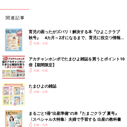
関連記事
育児の困ったがズバリ！解決する本『ひよこクラブ
秋号』 4カ月～2才になるまで、育児に役立つ情報が
いっぱい！
妊娠・出産
アカチャンホンポでたまひよ雑誌を買うとポイント10
倍【期間限定】
妊娠・出産
たまひよの雑誌
妊娠・出産
まるごと1冊“出産準備”の本『たまごクラブ 夏号』
〈スペシャル大特集〉夫婦で予習する 出産の教科書
妊娠・出産