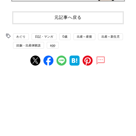
元記事へ戻る
わぐり
日記・マンガ
0歳
出産～産後
出産～新生児
妊娠・出産体験談
app