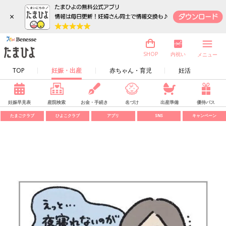
×
内祝い
SHOP
メニュー
TOP
妊娠・出産
赤ちゃん・育児
妊活
妊娠早見表
産院検索
お金・手続き
名づけ
出産準備
優待パス
たまごクラブ
ひよこクラブ
アプリ
SNS
キャンペーン