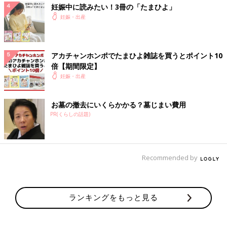
妊娠中に読みたい！3冊の「たまひよ」
妊娠・出産
アカチャンホンポでたまひよ雑誌を買うとポイント10
倍【期間限定】
妊娠・出産
お墓の撤去にいくらかかる？墓じまい費用
PR(くらしの話題)
Recommended by
ランキングをもっと見る