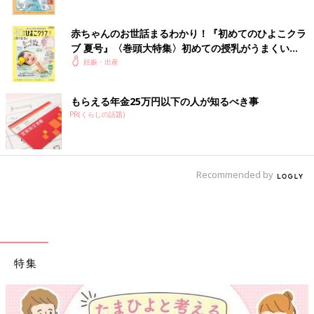
赤ちゃんのお世話まるわかり！『初めてのひよこクラ
ブ 夏号』〈巻頭大特集〉初めての授乳がうまくい
く！ おっぱい・ミルクの基本と夏のトラブル 解決テ
妊娠・出産
ク
もらえる年金25万円以下の人が知るべき事
PR(くらしの話題)
Recommended by
特集