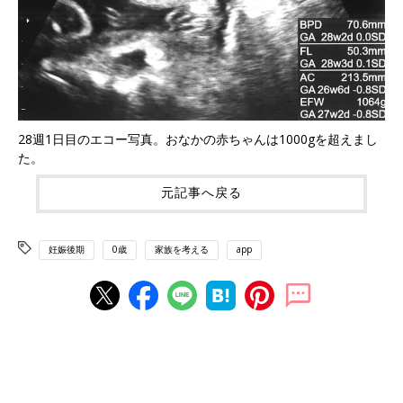
28週1日目のエコー写真。おなかの赤ちゃんは1000gを超えまし
た。
元記事へ戻る
妊娠後期
0歳
家族を考える
app