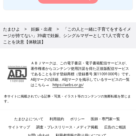
たまひよ
妊娠・出産
「この人と一緒に子育てをするイメ
ージが持てない」39歳で妊娠、シングルマザーとして1人で育てる
ことを決意【体験談】
ＡＢＪマークは、この電子書店・電子書籍配信サービスが、
著作権者からコンテンツ使用許諾を得た正規版配信サービス
であることを示す登録商標（登録番号 第11091000号）です。
ABJマークの詳細、ABJマークを掲示しているサービスの一覧
はこちら→
https://aebs.or.jp/
本サイトに掲載されている記事・写真・イラスト等のコンテンツの無断転載を禁じま
す。
たまひよについて
利用規約
ポリシー
医師・専門家一覧
サイトマップ
調査・プレスリリース・メディア掲載
広告のご相談
お問い合わせ
利用者情報の取り扱いについて