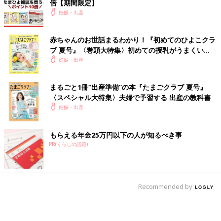
倍【期間限定】
妊娠・出産
赤ちゃんのお世話まるわかり！『初めてのひよこクラ
ブ 夏号』〈巻頭大特集〉初めての授乳がうまくい
く！ おっぱい・ミルクの基本と夏のトラブル 解決テ
妊娠・出産
ク
まるごと1冊“出産準備”の本『たまごクラブ 夏号』
〈スペシャル大特集〉夫婦で予習する 出産の教科書
妊娠・出産
もらえる年金25万円以下の人が知るべき事
PR(くらしの話題)
Recommended by