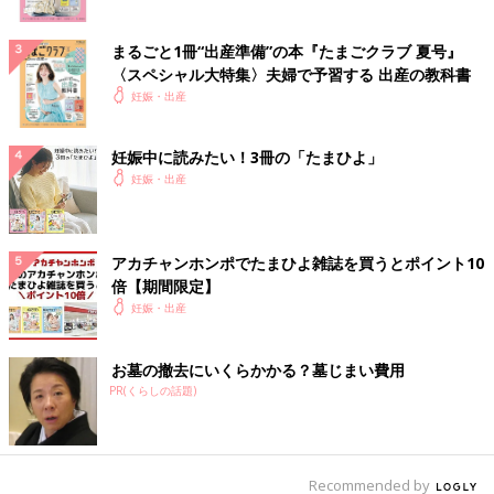
まるごと1冊“出産準備”の本『たまごクラブ 夏号』
〈スペシャル大特集〉夫婦で予習する 出産の教科書
妊娠・出産
妊娠中に読みたい！3冊の「たまひよ」
妊娠・出産
アカチャンホンポでたまひよ雑誌を買うとポイント10
倍【期間限定】
妊娠・出産
お墓の撤去にいくらかかる？墓じまい費用
PR(くらしの話題)
Recommended by