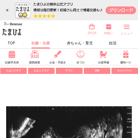
×
内祝い
SHOP
メニュー
TOP
妊娠・出産
赤ちゃん・育児
妊活
妊娠早見表
産院検索
お金・手続き
名づけ
出産準備
優待パス
たまごクラブ
ひよこクラブ
アプリ
SNS
キャンペーン