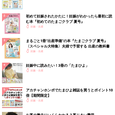
初めて妊娠されたかたに！妊娠がわかったら最初に読
む本『初めてのたまごクラブ 夏号』
妊娠・出産
まるごと1冊“出産準備”の本『たまごクラブ 夏号』
〈スペシャル大特集〉夫婦で予習する 出産の教科書
妊娠・出産
妊娠中に読みたい！3冊の「たまひよ」
妊娠・出産
アカチャンホンポでたまひよ雑誌を買うとポイント10
倍【期間限定】
妊娠・出産
お墓の撤去にいくらかかる？墓じまい費用