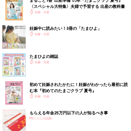
まるごと1冊“出産準備”の本『たまごクラブ 夏号』
〈スペシャル大特集〉夫婦で予習する 出産の教科書
妊娠・出産
妊娠中に読みたい！3冊の「たまひよ」
妊娠・出産
たまひよの雑誌
妊娠・出産
初めて妊娠されたかたに！妊娠がわかったら最初に読
む本『初めてのたまごクラブ 夏号』
妊娠・出産
もらえる年金25万円以下の人が知るべき事
PR(くらしの話題)