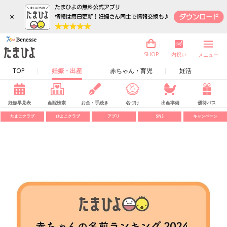
×
内祝い
SHOP
メニュー
TOP
妊娠・出産
赤ちゃん・育児
妊活
妊娠早見表
産院検索
お金・手続き
名づけ
出産準備
優待パス
たまごクラブ
ひよこクラブ
アプリ
SNS
キャンペーン