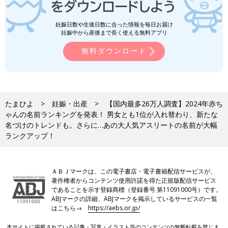
妊娠日数や生後日数に合った情報を毎日お届け
妊娠中から産後まで長く使える無料アプリ
無料ダウンロード
たまひよ
妊娠・出産
【国内最多26万人調査】2024年赤ち
ゃんの名前ランキングを発表！ 男女とも1位が入れ替わり、新たな
名づけのトレンドも。さらに…あの大人気アスリートの名前が大幅
ランクアップ！
ＡＢＪマークは、この電子書店・電子書籍配信サービスが、
著作権者からコンテンツ使用許諾を得た正規版配信サービス
であることを示す登録商標（登録番号 第11091000号）です。
ABJマークの詳細、ABJマークを掲示しているサービスの一覧
はこちら→
https://aebs.or.jp/
本サイトに掲載されている記事・写真・イラスト等のコンテンツの無断転載を禁じま