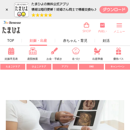
×
内祝い
SHOP
メニュー
TOP
妊娠・出産
赤ちゃん・育児
妊活
妊娠早見表
産院検索
お金・手続き
名づけ
出産準備
優待パス
たまごクラブ
ひよこクラブ
アプリ
SNS
キャンペーン