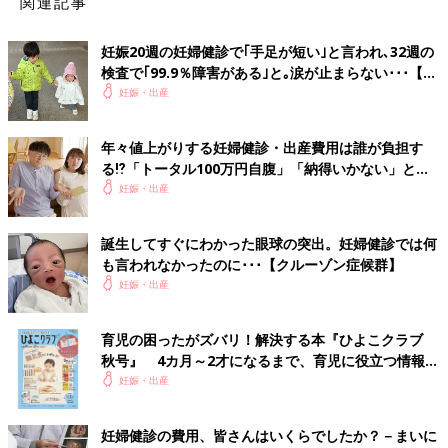
関連記事
妊娠20週の妊婦健診で｢手足が短い｣と言われ､32週の
検査で｢99.9％障害がある｣と｡涙が止まらない･･･【ス
ティックラー症候群1型】
妊娠・出産
年々値上がりする妊婦健診・出産費用は誰が負担す
る⁉「トータル100万円自腹」「納得いかない」と、
不満の声も！
妊娠・出産
誕生してすぐにわかった眼球の突出。妊婦健診では何
も言われなかったのに･･･【クルーゾン症候群】
妊娠・出産
育児の困ったがズバリ！解決する本『ひよこクラブ
秋号』 4カ月～2才になるまで、育児に役立つ情報が
いっぱい！
妊娠・出産
妊婦健診の費用、皆さんはいくらでしたか？－まいに