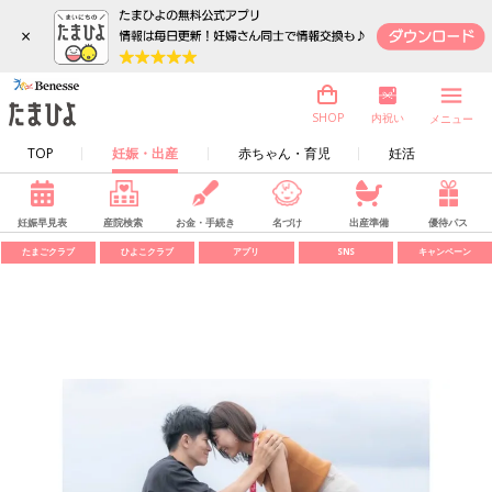
×
内祝い
SHOP
メニュー
TOP
妊娠・出産
赤ちゃん・育児
妊活
妊娠早見表
産院検索
お金・手続き
名づけ
出産準備
優待パス
たまごクラブ
ひよこクラブ
アプリ
SNS
キャンペーン