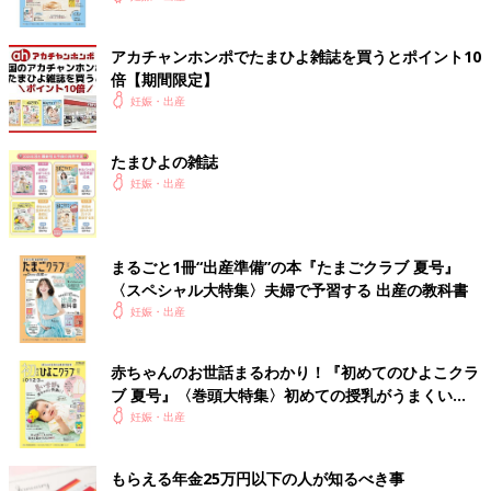
アカチャンホンポでたまひよ雑誌を買うとポイント10
倍【期間限定】
妊娠・出産
たまひよの雑誌
妊娠・出産
まるごと1冊“出産準備”の本『たまごクラブ 夏号』
〈スペシャル大特集〉夫婦で予習する 出産の教科書
妊娠・出産
赤ちゃんのお世話まるわかり！『初めてのひよこクラ
ブ 夏号』〈巻頭大特集〉初めての授乳がうまくい
く！ おっぱい・ミルクの基本と夏のトラブル 解決テ
妊娠・出産
ク
もらえる年金25万円以下の人が知るべき事