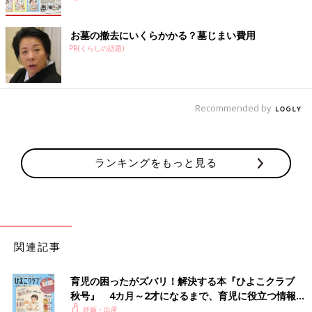
お墓の撤去にいくらかかる？墓じまい費用
PR(くらしの話題)
Recommended by
ランキングをもっと見る
関連記事
育児の困ったがズバリ！解決する本『ひよこクラブ
秋号』 4カ月～2才になるまで、育児に役立つ情報が
いっぱい！
妊娠・出産