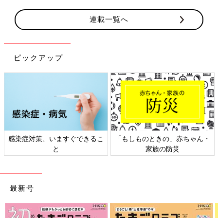
連載一覧へ
ピックアップ
きるこ
「もしものときの」赤ちゃん・
日本外来小児科学会リーフ
家族の防災
ト検討会
最新号