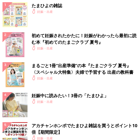
たまひよの雑誌
妊娠・出産
初めて妊娠されたかたに！妊娠がわかったら最初に読
む本『初めてのたまごクラブ 夏号』
妊娠・出産
まるごと1冊“出産準備”の本『たまごクラブ 夏号』
〈スペシャル大特集〉夫婦で予習する 出産の教科書
妊娠・出産
妊娠中に読みたい！3冊の「たまひよ」
妊娠・出産
アカチャンホンポでたまひよ雑誌を買うとポイント10
倍【期間限定】
妊娠・出産