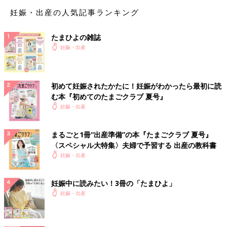
妊娠・出産の人気記事ランキング
たまひよの雑誌
妊娠・出産
初めて妊娠されたかたに！妊娠がわかったら最初に読
む本『初めてのたまごクラブ 夏号』
妊娠・出産
まるごと1冊“出産準備”の本『たまごクラブ 夏号』
〈スペシャル大特集〉夫婦で予習する 出産の教科書
妊娠・出産
妊娠中に読みたい！3冊の「たまひよ」
妊娠・出産