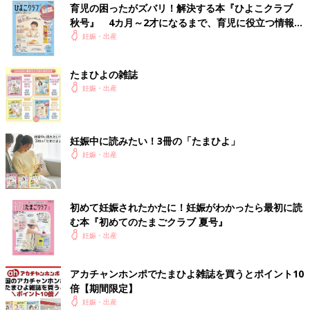
育児の困ったがズバリ！解決する本『ひよこクラブ
秋号』 4カ月～2才になるまで、育児に役立つ情報が
いっぱい！
妊娠・出産
たまひよの雑誌
妊娠・出産
妊娠中に読みたい！3冊の「たまひよ」
妊娠・出産
初めて妊娠されたかたに！妊娠がわかったら最初に読
む本『初めてのたまごクラブ 夏号』
妊娠・出産
アカチャンホンポでたまひよ雑誌を買うとポイント10
倍【期間限定】
妊娠・出産