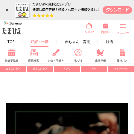
×
内祝い
SHOP
メニュー
TOP
妊娠・出産
赤ちゃん・育児
妊活
妊娠早見表
産院検索
お金・手続き
名づけ
出産準備
優待パス
たまごクラブ
ひよこクラブ
アプリ
SNS
キャンペーン