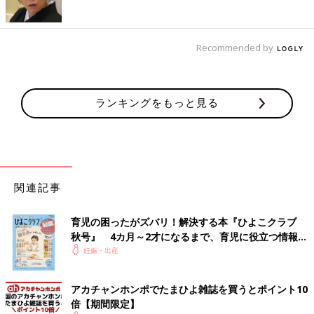
Recommended by
ランキングをもっと見る
関連記事
育児の困ったがズバリ！解決する本『ひよこクラブ
秋号』 4カ月～2才になるまで、育児に役立つ情報が
いっぱい！
妊娠・出産
アカチャンホンポでたまひよ雑誌を買うとポイント10
倍【期間限定】