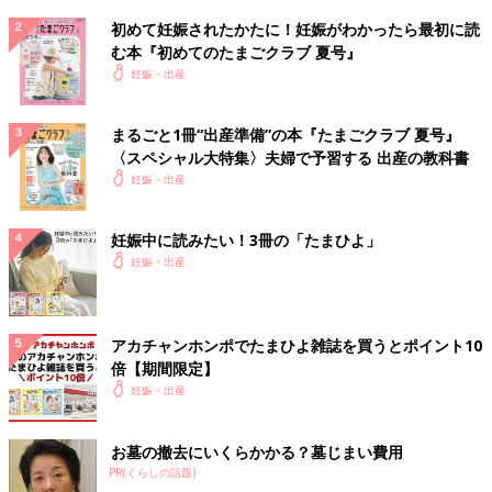
初めて妊娠されたかたに！妊娠がわかったら最初に読
む本『初めてのたまごクラブ 夏号』
妊娠・出産
まるごと1冊“出産準備”の本『たまごクラブ 夏号』
〈スペシャル大特集〉夫婦で予習する 出産の教科書
妊娠・出産
妊娠中に読みたい！3冊の「たまひよ」
妊娠・出産
アカチャンホンポでたまひよ雑誌を買うとポイント10
倍【期間限定】
妊娠・出産
お墓の撤去にいくらかかる？墓じまい費用
PR(くらしの話題)