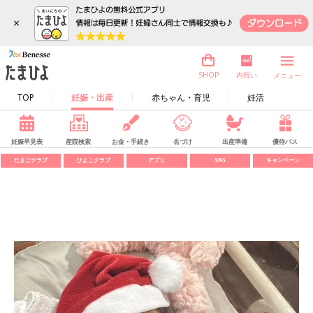
×
内祝い
SHOP
メニュー
TOP
妊娠・出産
赤ちゃん・育児
妊活
妊娠早見表
産院検索
お金・手続き
名づけ
出産準備
優待パス
たまごクラブ
ひよこクラブ
アプリ
SNS
キャンペーン