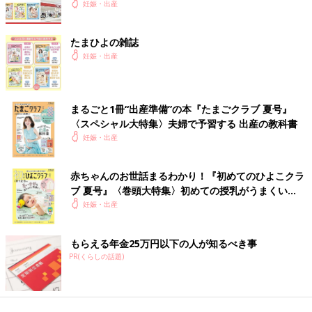
妊娠・出産
たまひよの雑誌
妊娠・出産
まるごと1冊“出産準備”の本『たまごクラブ 夏号』
〈スペシャル大特集〉夫婦で予習する 出産の教科書
妊娠・出産
赤ちゃんのお世話まるわかり！『初めてのひよこクラ
ブ 夏号』〈巻頭大特集〉初めての授乳がうまくい
く！ おっぱい・ミルクの基本と夏のトラブル 解決テ
妊娠・出産
ク
もらえる年金25万円以下の人が知るべき事
PR(くらしの話題)