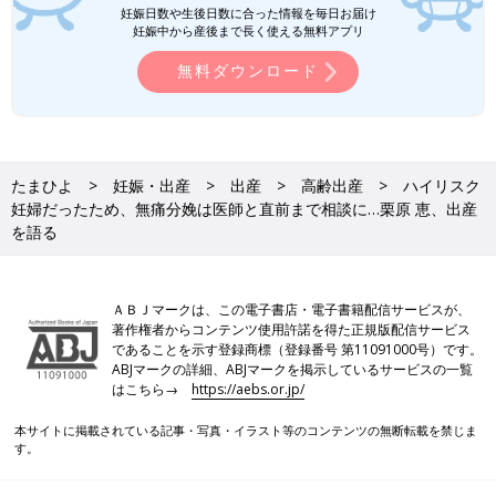
妊娠日数や生後日数に合った情報を毎日お届け
妊娠中から産後まで長く使える無料アプリ
無料ダウンロード
たまひよ
妊娠・出産
出産
高齢出産
ハイリスク
妊婦だったため、無痛分娩は医師と直前まで相談に…栗原 恵、出産
を語る
ＡＢＪマークは、この電子書店・電子書籍配信サービスが、
著作権者からコンテンツ使用許諾を得た正規版配信サービス
であることを示す登録商標（登録番号 第11091000号）です。
ABJマークの詳細、ABJマークを掲示しているサービスの一覧
はこちら→
https://aebs.or.jp/
本サイトに掲載されている記事・写真・イラスト等のコンテンツの無断転載を禁じま
す。