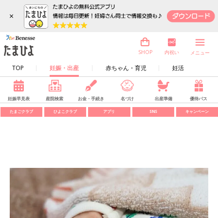
×
内祝い
SHOP
メニュー
TOP
妊娠・出産
赤ちゃん・育児
妊活
妊娠早見表
産院検索
お金・手続き
名づけ
出産準備
優待パス
たまごクラブ
ひよこクラブ
アプリ
SNS
キャンペーン