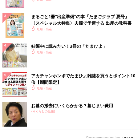
まるごと1冊“出産準備”の本『たまごクラブ 夏号』
〈スペシャル大特集〉夫婦で予習する 出産の教科書
妊娠・出産
妊娠中に読みたい！3冊の「たまひよ」
妊娠・出産
アカチャンホンポでたまひよ雑誌を買うとポイント10
倍【期間限定】
妊娠・出産
お墓の撤去にいくらかかる？墓じまい費用
PR(くらしの話題)
Recommended by