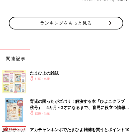
ランキングをもっと見る
関連記事
たまひよの雑誌
妊娠・出産
育児の困ったがズバリ！解決する本『ひよこクラブ
秋号』 4カ月～2才になるまで、育児に役立つ情報が
いっぱい！
妊娠・出産
アカチャンホンポでたまひよ雑誌を買うとポイント10