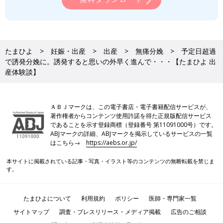
たまひよ
妊娠・出産
出産
無痛分娩
予定日超過
で誘発分娩に。誘発すると思いの外早く進んで・・・【たまひよ 出
産体験談】
ＡＢＪマークは、この電子書店・電子書籍配信サービスが、
著作権者からコンテンツ使用許諾を得た正規版配信サービス
であることを示す登録商標（登録番号 第11091000号）です。
ABJマークの詳細、ABJマークを掲示しているサービスの一覧
はこちら→
https://aebs.or.jp/
本サイトに掲載されている記事・写真・イラスト等のコンテンツの無断転載を禁じま
す。
たまひよについて
利用規約
ポリシー
医師・専門家一覧
サイトマップ
調査・プレスリリース・メディア掲載
広告のご相談