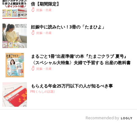
倍【期間限定】
妊娠・出産
妊娠中に読みたい！3冊の「たまひよ」
妊娠・出産
まるごと1冊“出産準備”の本『たまごクラブ 夏号』
〈スペシャル大特集〉夫婦で予習する 出産の教科書
妊娠・出産
もらえる年金25万円以下の人が知るべき事
PR(くらしの話題)
Recommended by