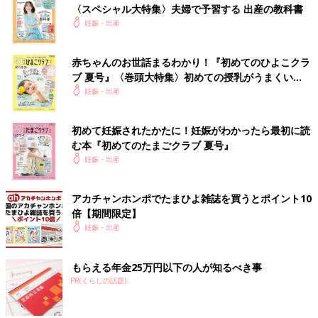
〈スペシャル大特集〉夫婦で予習する 出産の教科書
妊娠・出産
赤ちゃんのお世話まるわかり！『初めてのひよこクラ
ブ 夏号』〈巻頭大特集〉初めての授乳がうまくい
く！ おっぱい・ミルクの基本と夏のトラブル 解決テ
妊娠・出産
ク
初めて妊娠されたかたに！妊娠がわかったら最初に読
む本『初めてのたまごクラブ 夏号』
妊娠・出産
アカチャンホンポでたまひよ雑誌を買うとポイント10
倍【期間限定】
妊娠・出産
もらえる年金25万円以下の人が知るべき事
PR(くらしの話題)