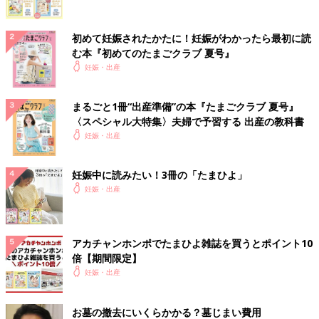
初めて妊娠されたかたに！妊娠がわかったら最初に読
む本『初めてのたまごクラブ 夏号』
妊娠・出産
まるごと1冊“出産準備”の本『たまごクラブ 夏号』
〈スペシャル大特集〉夫婦で予習する 出産の教科書
妊娠・出産
妊娠中に読みたい！3冊の「たまひよ」
妊娠・出産
アカチャンホンポでたまひよ雑誌を買うとポイント10
倍【期間限定】
妊娠・出産
お墓の撤去にいくらかかる？墓じまい費用