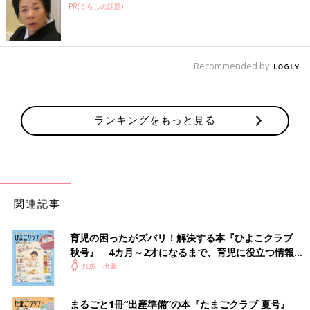
PR(くらしの話題)
Recommended by
ランキングをもっと見る
関連記事
育児の困ったがズバリ！解決する本『ひよこクラブ
秋号』 4カ月～2才になるまで、育児に役立つ情報が
いっぱい！
妊娠・出産
まるごと1冊“出産準備”の本『たまごクラブ 夏号』