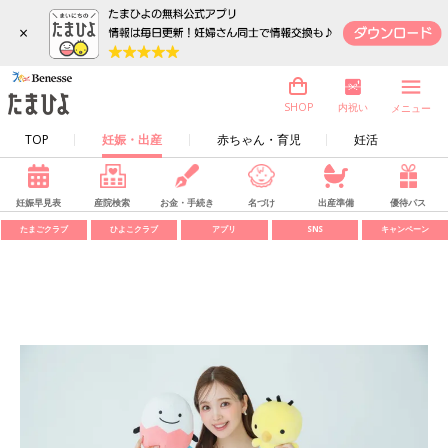
×
内祝い
SHOP
メニュー
TOP
妊娠・出産
赤ちゃん・育児
妊活
妊娠早見表
産院検索
お金・手続き
名づけ
出産準備
優待パス
たまごクラブ
ひよこクラブ
アプリ
SNS
キャンペーン