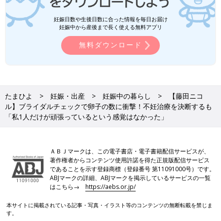
妊娠日数や生後日数に合った情報を毎日お届け
妊娠中から産後まで長く使える無料アプリ
無料ダウンロード
たまひよ
妊娠・出産
妊娠中の暮らし
【藤田ニコ
ル】ブライダルチェックで卵子の数に衝撃！不妊治療を決断するも
「私1人だけが頑張っているという感覚はなかった」
ＡＢＪマークは、この電子書店・電子書籍配信サービスが、
著作権者からコンテンツ使用許諾を得た正規版配信サービス
であることを示す登録商標（登録番号 第11091000号）です。
ABJマークの詳細、ABJマークを掲示しているサービスの一覧
はこちら→
https://aebs.or.jp/
本サイトに掲載されている記事・写真・イラスト等のコンテンツの無断転載を禁じま
す。