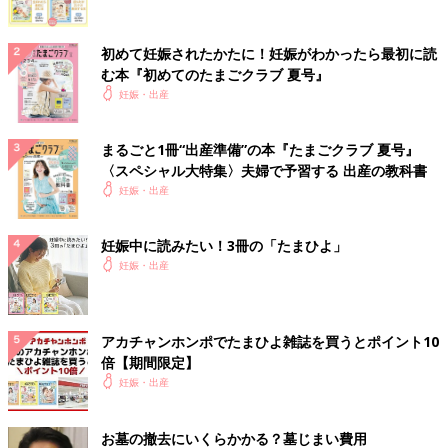
初めて妊娠されたかたに！妊娠がわかったら最初に読
む本『初めてのたまごクラブ 夏号』
妊娠・出産
まるごと1冊“出産準備”の本『たまごクラブ 夏号』
〈スペシャル大特集〉夫婦で予習する 出産の教科書
妊娠・出産
妊娠中に読みたい！3冊の「たまひよ」
妊娠・出産
アカチャンホンポでたまひよ雑誌を買うとポイント10
倍【期間限定】
妊娠・出産
お墓の撤去にいくらかかる？墓じまい費用