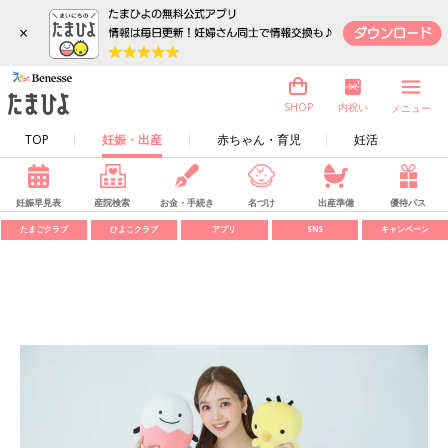
×
内祝い
SHOP
メニュー
TOP
妊娠・出産
赤ちゃん・育児
妊活
妊娠早見表
産院検索
お金・手続き
名づけ
出産準備
優待パス
たまごクラブ
ひよこクラブ
アプリ
SNS
キャンペーン