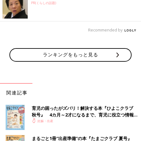
PR(くらしの話題)
Recommended by
ランキングをもっと見る
関連記事
育児の困ったがズバリ！解決する本『ひよこクラブ
秋号』 4カ月～2才になるまで、育児に役立つ情報が
いっぱい！
妊娠・出産
まるごと1冊“出産準備”の本『たまごクラブ 夏号』