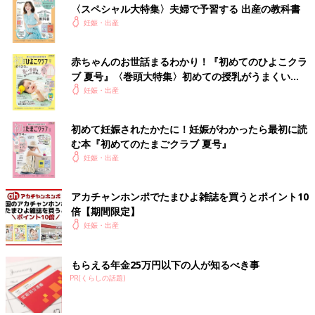
〈スペシャル大特集〉夫婦で予習する 出産の教科書
妊娠・出産
赤ちゃんのお世話まるわかり！『初めてのひよこクラ
ブ 夏号』〈巻頭大特集〉初めての授乳がうまくい
く！ おっぱい・ミルクの基本と夏のトラブル 解決テ
妊娠・出産
ク
初めて妊娠されたかたに！妊娠がわかったら最初に読
む本『初めてのたまごクラブ 夏号』
妊娠・出産
アカチャンホンポでたまひよ雑誌を買うとポイント10
倍【期間限定】
妊娠・出産
もらえる年金25万円以下の人が知るべき事
PR(くらしの話題)