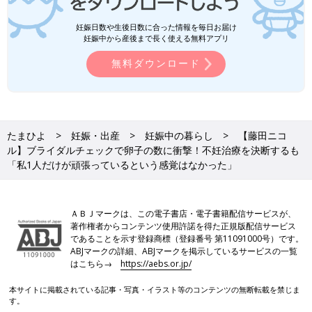
妊娠日数や生後日数に合った情報を毎日お届け
妊娠中から産後まで長く使える無料アプリ
無料ダウンロード
たまひよ
妊娠・出産
妊娠中の暮らし
【藤田ニコ
ル】ブライダルチェックで卵子の数に衝撃！不妊治療を決断するも
「私1人だけが頑張っているという感覚はなかった」
ＡＢＪマークは、この電子書店・電子書籍配信サービスが、
著作権者からコンテンツ使用許諾を得た正規版配信サービス
であることを示す登録商標（登録番号 第11091000号）です。
ABJマークの詳細、ABJマークを掲示しているサービスの一覧
はこちら→
https://aebs.or.jp/
本サイトに掲載されている記事・写真・イラスト等のコンテンツの無断転載を禁じま
す。