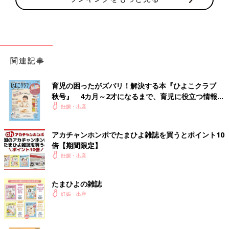
関連記事
育児の困ったがズバリ！解決する本『ひよこクラブ
秋号』 4カ月～2才になるまで、育児に役立つ情報が
いっぱい！
妊娠・出産
アカチャンホンポでたまひよ雑誌を買うとポイント10
倍【期間限定】
妊娠・出産
たまひよの雑誌
妊娠・出産