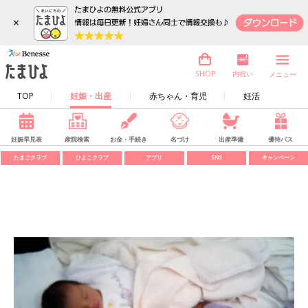
×
内祝い
SHOP
メニュー
TOP
妊娠・出産
赤ちゃん・育児
妊活
妊娠早見表
産院検索
お金・手続き
名づけ
出産準備
優待パス
たまごクラブ
ひよこクラブ
アプリ
SNS
キャンペーン