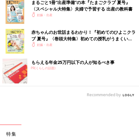
まるごと1冊“出産準備”の本『たまごクラブ 夏号』
〈スペシャル大特集〉夫婦で予習する 出産の教科書
妊娠・出産
赤ちゃんのお世話まるわかり！『初めてのひよこクラ
ブ 夏号』〈巻頭大特集〉初めての授乳がうまくい
く！ おっぱい・ミルクの基本と夏のトラブル 解決テ
妊娠・出産
ク
もらえる年金25万円以下の人が知るべき事
PR(くらしの話題)
Recommended by
特集