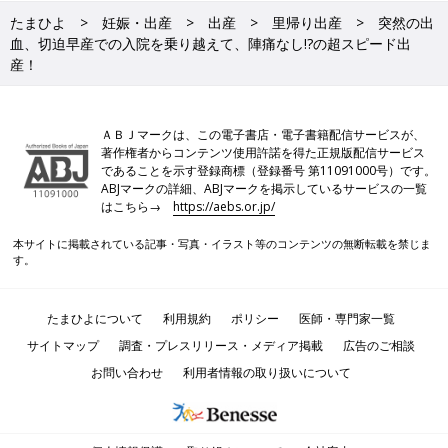
たまひよ
妊娠・出産
出産
里帰り出産
突然の出
血、切迫早産での入院を乗り越えて、陣痛なし!?の超スピード出
産！
ＡＢＪマークは、この電子書店・電子書籍配信サービスが、
著作権者からコンテンツ使用許諾を得た正規版配信サービス
であることを示す登録商標（登録番号 第11091000号）です。
ABJマークの詳細、ABJマークを掲示しているサービスの一覧
はこちら→
https://aebs.or.jp/
本サイトに掲載されている記事・写真・イラスト等のコンテンツの無断転載を禁じま
す。
たまひよについて
利用規約
ポリシー
医師・専門家一覧
サイトマップ
調査・プレスリリース・メディア掲載
広告のご相談
お問い合わせ
利用者情報の取り扱いについて