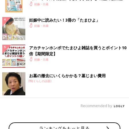
妊娠・出産
妊娠中に読みたい！3冊の「たまひよ」
妊娠・出産
アカチャンホンポでたまひよ雑誌を買うとポイント10
倍【期間限定】
妊娠・出産
お墓の撤去にいくらかかる？墓じまい費用
PR(くらしの話題)
Recommended by
ランキングをもっと見る