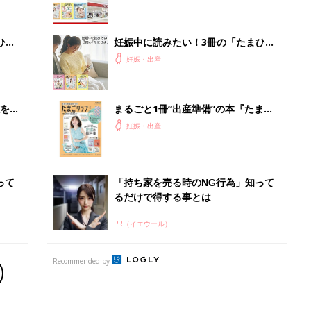
ひ
妊娠中に読みたい！3冊の「たまひ
よ」
妊娠・出産
を買
まるごと1冊“出産準備”の本『たまご
クラブ 夏号』〈スペシャル大特集〉
妊娠・出産
夫婦で予習する 出産の教科書
って
「持ち家を売る時のNG行為」知って
るだけで得する事とは
PR（イエウール）
Recommended by