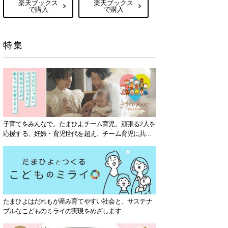
楽天ブックス
楽天ブックス
で購入
で購入
特集
子育てをみんなで。たまひよチーム育児。頑張る2人を
応援する、妊娠・育児世代を超え、チーム育児に共感
する社会を目指していきます。
たまひよはだれもが産み育てやすい社会と、サステナ
ブルなこどものミライの実現をめざします