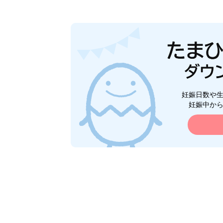
妊娠日数や
妊娠中か