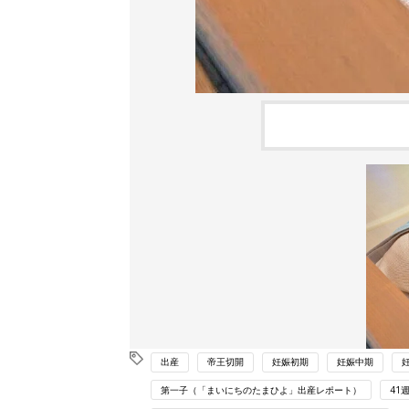
出産
帝王切開
妊娠初期
妊娠中期
第一子（「まいにちのたまひよ」出産レポート）
41