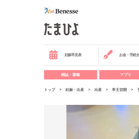
妊娠早見表
お金・手続
雑誌・書籍
アプリ
トップ
妊娠・出産
出産
帝王切開