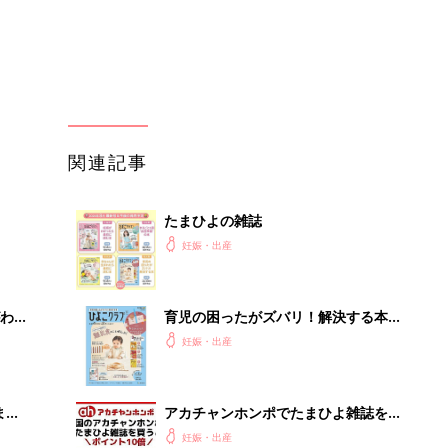
関連記事
たまひよの雑誌
妊娠・出産
わか
育児の困ったがズバリ！解決する本
まご
『ひよこクラブ 秋号』 4カ月～2才
妊娠・出産
になるまで、育児に役立つ情報がいっ
ぱい！
まご
アカチャンホンポでたまひよ雑誌を買
集〉
うとポイント10倍【期間限定】
妊娠・出産