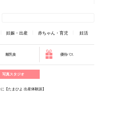
妊娠・出産
赤ちゃん・育児
妊活
離乳食
優待パス
写真スタジオ
に【たまひよ 出産体験談】