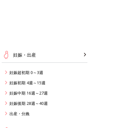
妊娠・出産
妊娠超初期 0～3週
妊娠初期 4週～15週
妊娠中期 16週～27週
妊娠後期 28週～40週
出産・分娩