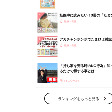
夫婦で予習する 出産の教科書
妊娠中に読みたい！3冊の「たま
よ」
妊娠・出産
アカチャンホンポでたまひよ雑誌
うとポイント10倍【期間限定】
妊娠・出産
「持ち家を売る時のNG行為」知
るだけで得する事とは
PR（イエウール）
ランキングをもっと見る