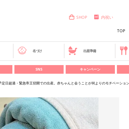
SHOP
内祝い
TOP
き
名づけ
出産準備
SNS
キャンペーン
予定日超過・緊急帝王切開での出産。赤ちゃんと会うことが何よりのモチベーション