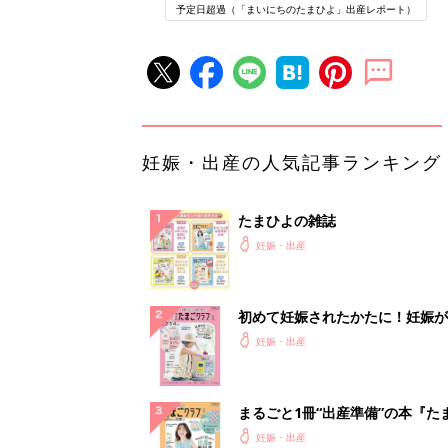
予定日超過（「まいにちのたまひよ」出産レポート）
妊娠・出産の人気記事ランキング
たまひよの雑誌
妊娠・出産
初めて妊娠されたかたに！妊娠が
ったら最初に読む本『初めてのた
妊娠・出産
クラブ 夏号』
まるごと1冊“出産準備”の本『た
クラブ 夏号』〈スペシャル大特
妊娠・出産