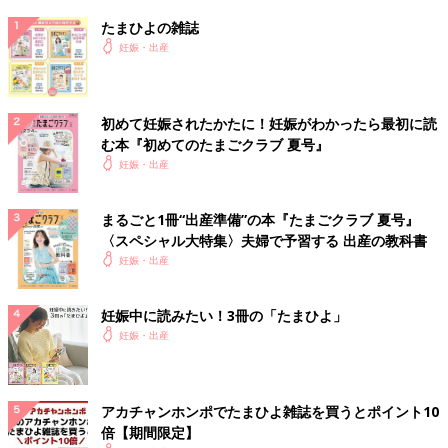
たまひよの雑誌
妊娠・出産
初めて妊娠されたかたに！妊娠がわかったら最初に読
む本『初めてのたまごクラブ 夏号』
妊娠・出産
まるごと1冊“出産準備”の本『たまごクラブ 夏号』
〈スペシャル大特集〉夫婦で予習する 出産の教科書
妊娠・出産
妊娠中に読みたい！3冊の「たまひよ」
妊娠・出産
アカチャンホンポでたまひよ雑誌を買うとポイント10
倍【期間限定】