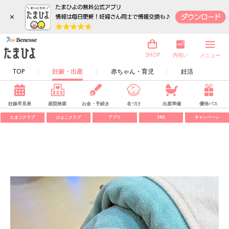
×
内祝い
SHOP
メニュー
TOP
妊娠・出産
赤ちゃん・育児
妊活
妊娠早見表
産院検索
お金・手続き
名づけ
出産準備
優待パス
たまごクラブ
ひよこクラブ
アプリ
SNS
キャンペーン