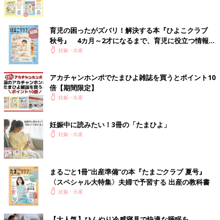
育児の困ったがズバリ！解決する本『ひよこクラブ
秋号』 4カ月～2才になるまで、育児に役立つ情報が
いっぱい！
妊娠・出産
アカチャンホンポでたまひよ雑誌を買うとポイント10
倍【期間限定】
妊娠・出産
妊娠中に読みたい！3冊の「たまひよ」
妊娠・出産
まるごと1冊“出産準備”の本『たまごクラブ 夏号』
〈スペシャル大特集〉夫婦で予習する 出産の教科書
妊娠・出産
【大人気】ひんやり冷感寝具で快適な睡眠を