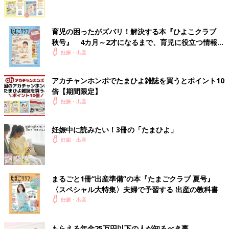
育児の困ったがズバリ！解決する本『ひよこクラブ
秋号』 4カ月～2才になるまで、育児に役立つ情報が
いっぱい！
妊娠・出産
アカチャンホンポでたまひよ雑誌を買うとポイント10
倍【期間限定】
妊娠・出産
妊娠中に読みたい！3冊の「たまひよ」
妊娠・出産
まるごと1冊“出産準備”の本『たまごクラブ 夏号』
〈スペシャル大特集〉夫婦で予習する 出産の教科書
妊娠・出産
もらえる年金25万円以下の人が知るべき事