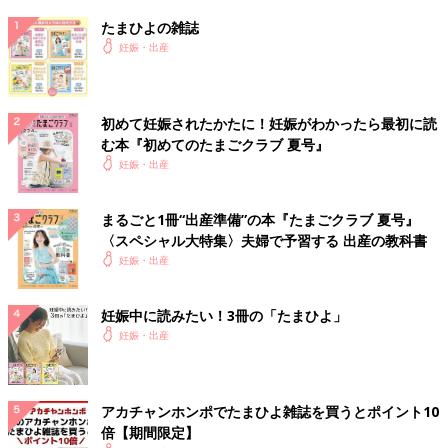
たまひよの雑誌
妊娠・出産
初めて妊娠されたかたに！妊娠がわかったら最初に読
む本『初めてのたまごクラブ 夏号』
妊娠・出産
まるごと1冊“出産準備”の本『たまごクラブ 夏号』
〈スペシャル大特集〉夫婦で予習する 出産の教科書
妊娠・出産
妊娠中に読みたい！3冊の「たまひよ」
妊娠・出産
アカチャンホンポでたまひよ雑誌を買うとポイント10
倍【期間限定】