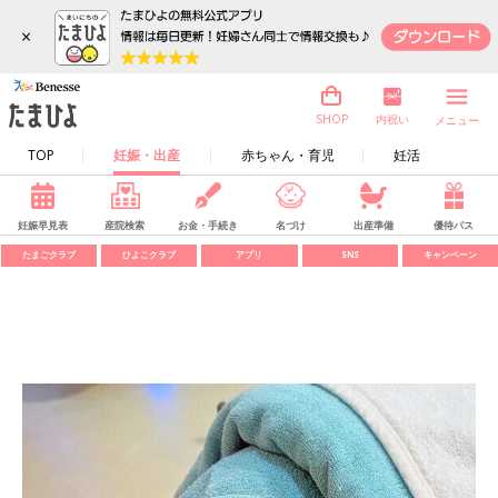
×
内祝い
SHOP
メニュー
TOP
妊娠・出産
赤ちゃん・育児
妊活
妊娠早見表
産院検索
お金・手続き
名づけ
出産準備
優待パス
たまごクラブ
ひよこクラブ
アプリ
SNS
キャンペーン