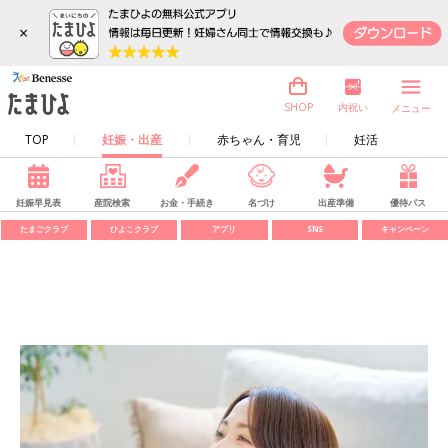
×
内祝い
SHOP
メニュー
TOP
妊娠・出産
赤ちゃん・育児
妊活
妊娠早見表
産院検索
お金・手続き
名づけ
出産準備
優待パス
たまごクラブ
ひよこクラブ
アプリ
SNS
キャンペーン