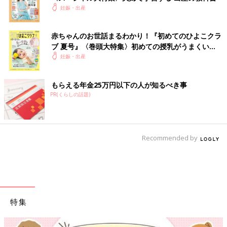
妊娠・出産
赤ちゃんのお世話まるわかり！『初めてのひよこクラ
ブ 夏号』〈巻頭大特集〉初めての授乳がうまくい
く！ おっぱい・ミルクの基本と夏のトラブル 解決テ
妊娠・出産
ク
もらえる年金25万円以下の人が知るべき事
PR(くらしの話題)
Recommended by
特集