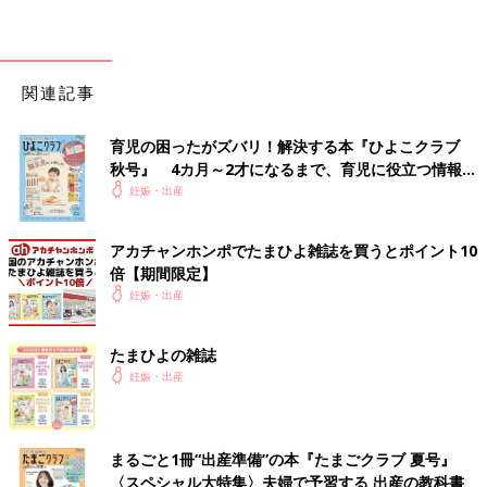
関連記事
育児の困ったがズバリ！解決する本『ひよこクラブ
秋号』 4カ月～2才になるまで、育児に役立つ情報が
いっぱい！
妊娠・出産
アカチャンホンポでたまひよ雑誌を買うとポイント10
倍【期間限定】
妊娠・出産
たまひよの雑誌
妊娠・出産
まるごと1冊“出産準備”の本『たまごクラブ 夏号』
〈スペシャル大特集〉夫婦で予習する 出産の教科書