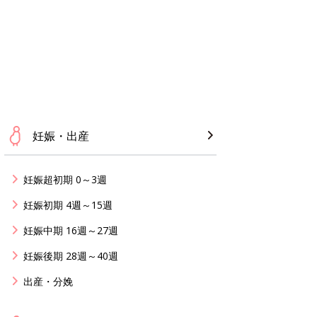
妊娠・出産
妊娠超初期 0～3週
妊娠初期 4週～15週
妊娠中期 16週～27週
妊娠後期 28週～40週
出産・分娩