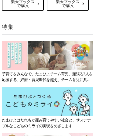
楽天ブックス
楽天ブックス
で購入
で購入
特集
子育てをみんなで。たまひよチーム育児。頑張る2人を
応援する、妊娠・育児世代を超え、チーム育児に共感
する社会を目指していきます。
たまひよはだれもが産み育てやすい社会と、サステナ
ブルなこどものミライの実現をめざします