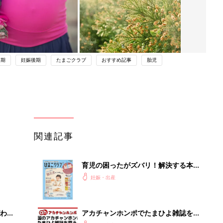
中期
妊娠後期
たまごクラブ
おすすめ記事
胎児
関連記事
育児の困ったがズバリ！解決する本
『ひよこクラブ 秋号』 4カ月～2才
妊娠・出産
になるまで、育児に役立つ情報がいっ
ぱい！
わか
アカチャンホンポでたまひよ雑誌を買