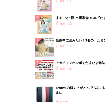
ったら最初に読む本『初めてのた
妊娠・出産
クラブ 夏号』
まるごと1冊“出産準備”の本『た
クラブ 夏号』〈スペシャル大特
妊娠・出産
夫婦で予習する 出産の教科書
妊娠中に読みたい！3冊の「たま
よ」
妊娠・出産
アカチャンホンポでたまひよ雑誌
うとポイント10倍【期間限定】
妊娠・出産
arrowsの頑丈さがとんでもない
ルに
PR（arrows）