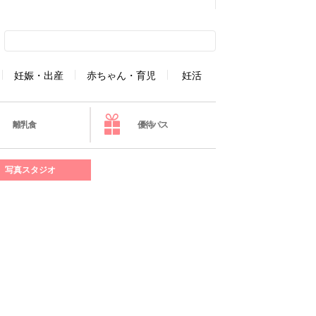
妊娠・出産
赤ちゃん・育児
妊活
離乳食
優待パス
写真スタジオ