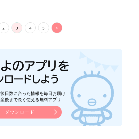
2
3
4
5
>
生後日数に合った情報を毎日お届け
ら産後まで長く使える無料アプリ
ダウンロード