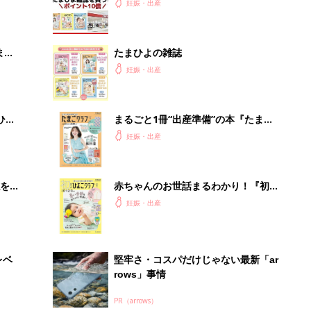
まご
うとポイント10倍【期間限定】
妊娠・出産
まご
たまひよの雑誌
集〉
妊娠・出産
ひ
まるごと1冊“出産準備”の本『たまご
クラブ 夏号』〈スペシャル大特集〉
妊娠・出産
夫婦で予習する 出産の教科書
を買
赤ちゃんのお世話まるわかり！『初め
てのひよこクラブ 夏号』〈巻頭大特
妊娠・出産
集〉初めての授乳がうまくいく！ お
っぱい・ミルクの基本と夏のトラブル
解決テク
レベ
堅牢さ・コスパだけじゃない最新「ar
rows」事情
PR（arrows）