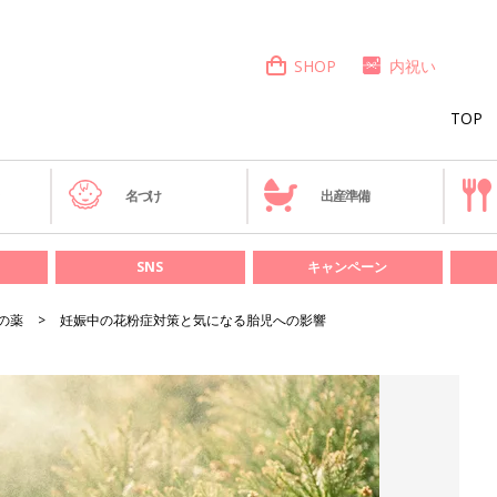
SHOP
内祝い
TOP
き
名づけ
出産準備
SNS
キャンペーン
の薬
妊娠中の花粉症対策と気になる胎児への影響