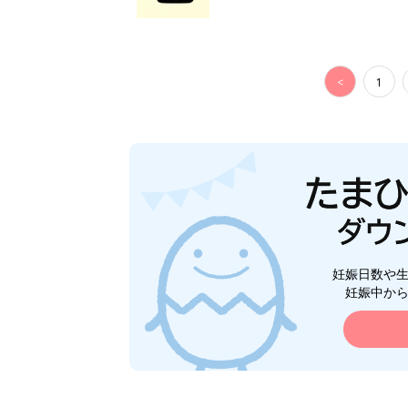
<
1
妊娠日数や
妊娠中か