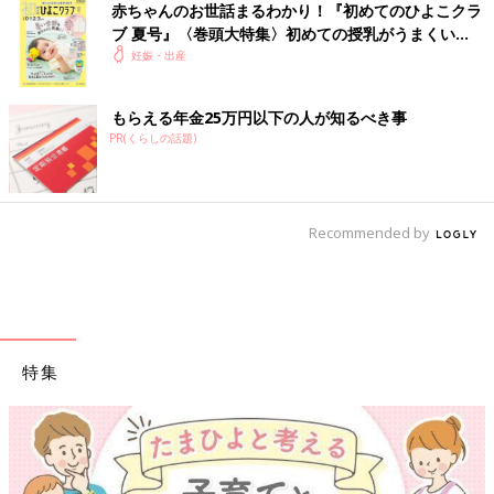
赤ちゃんのお世話まるわかり！『初めてのひよこクラ
ブ 夏号』〈巻頭大特集〉初めての授乳がうまくい
く！ おっぱい・ミルクの基本と夏のトラブル 解決テ
妊娠・出産
ク
もらえる年金25万円以下の人が知るべき事
PR(くらしの話題)
Recommended by
特集