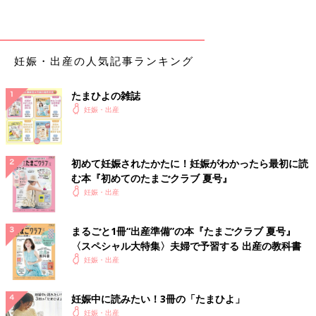
妊娠・出産の人気記事ランキング
たまひよの雑誌
妊娠・出産
初めて妊娠されたかたに！妊娠がわかったら最初に読
む本『初めてのたまごクラブ 夏号』
妊娠・出産
まるごと1冊“出産準備”の本『たまごクラブ 夏号』
〈スペシャル大特集〉夫婦で予習する 出産の教科書
妊娠・出産
妊娠中に読みたい！3冊の「たまひよ」
妊娠・出産