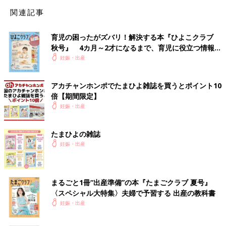
関連記事
育児の困ったがズバリ！解決する本『ひよこクラブ
秋号』 4カ月～2才になるまで、育児に役立つ情報が
いっぱい！
妊娠・出産
アカチャンホンポでたまひよ雑誌を買うとポイント10
倍【期間限定】
妊娠・出産
たまひよの雑誌
妊娠・出産
まるごと1冊“出産準備”の本『たまごクラブ 夏号』
〈スペシャル大特集〉夫婦で予習する 出産の教科書
妊娠・出産