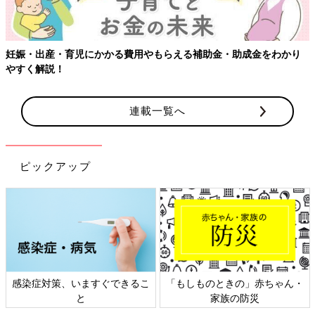
費用やもらえる補助金・助成金をわかり
【ワクチン接種できるもの
連載一覧へ
ピックアップ
できるこ
「もしものときの」赤ちゃん・
日本外来小児科学会リ
家族の防災
ト検討会