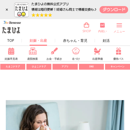
×
内祝い
SHOP
メニュー
TOP
妊娠・出産
赤ちゃん・育児
妊活
妊娠早見表
産院検索
お金・手続き
名づけ
出産準備
優待パス
たまごクラブ
ひよこクラブ
アプリ
SNS
キャンペーン