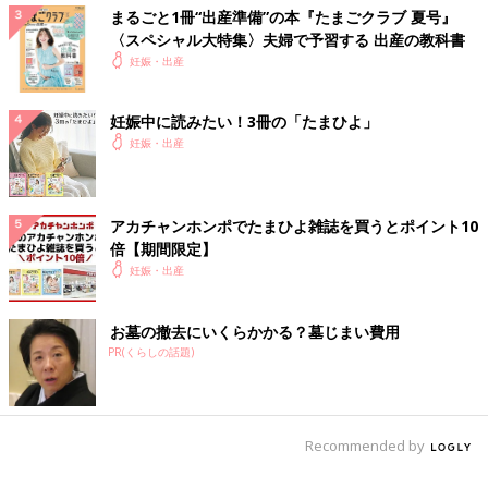
まるごと1冊“出産準備”の本『たまごクラブ 夏号』
〈スペシャル大特集〉夫婦で予習する 出産の教科書
妊娠・出産
妊娠中に読みたい！3冊の「たまひよ」
妊娠・出産
アカチャンホンポでたまひよ雑誌を買うとポイント10
倍【期間限定】
妊娠・出産
お墓の撤去にいくらかかる？墓じまい費用
PR(くらしの話題)
Recommended by