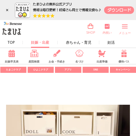
×
内祝い
SHOP
メニュー
TOP
妊娠・出産
赤ちゃん・育児
妊活
妊娠早見表
産院検索
お金・手続き
名づけ
出産準備
優待パス
たまごクラブ
ひよこクラブ
アプリ
SNS
キャンペーン