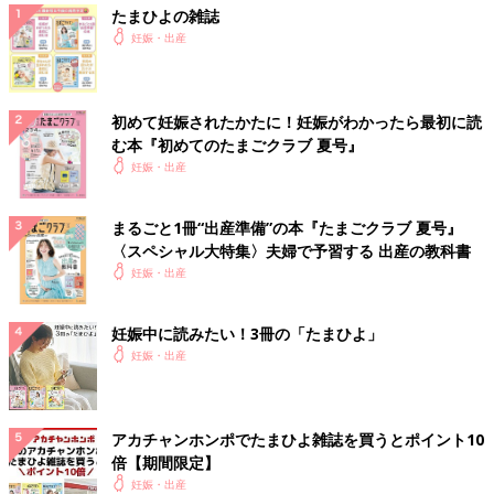
たまひよの雑誌
妊娠・出産
初めて妊娠されたかたに！妊娠がわかったら最初に読
む本『初めてのたまごクラブ 夏号』
妊娠・出産
まるごと1冊“出産準備”の本『たまごクラブ 夏号』
〈スペシャル大特集〉夫婦で予習する 出産の教科書
妊娠・出産
妊娠中に読みたい！3冊の「たまひよ」
妊娠・出産
アカチャンホンポでたまひよ雑誌を買うとポイント10
倍【期間限定】
妊娠・出産