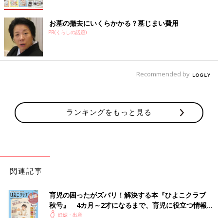
お墓の撤去にいくらかかる？墓じまい費用
PR(くらしの話題)
Recommended by
ランキングをもっと見る
関連記事
育児の困ったがズバリ！解決する本『ひよこクラブ
秋号』 4カ月～2才になるまで、育児に役立つ情報が
いっぱい！
妊娠・出産