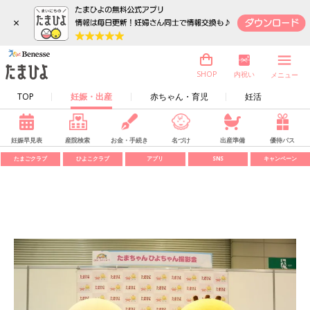
×
内祝い
SHOP
メニュー
TOP
妊娠・出産
赤ちゃん・育児
妊活
妊娠早見表
産院検索
お金・手続き
名づけ
出産準備
優待パス
たまごクラブ
ひよこクラブ
アプリ
SNS
キャンペーン