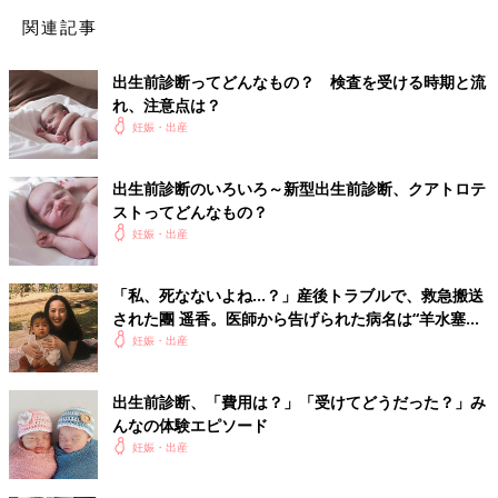
関連記事
出生前診断ってどんなもの？ 検査を受ける時期と流
れ、注意点は？
妊娠・出産
出生前診断のいろいろ～新型出生前診断、クアトロテ
ストってどんなもの？
妊娠・出産
「私、死なないよね…？」産後トラブルで、救急搬送
された團 遥香。医師から告げられた病名は“羊水塞栓
症”【インタビュー】
妊娠・出産
出生前診断、「費用は？」「受けてどうだった？」み
んなの体験エピソード
妊娠・出産