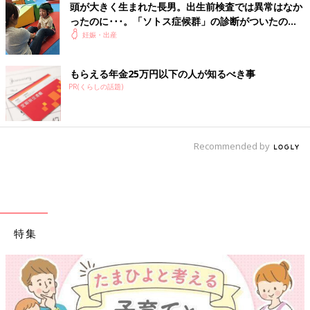
頭が大きく生まれた長男。出生前検査では異常はなか
ったのに･･･。「ソトス症候群」の診断がついたのは
生後4カ月、情報がなくつらかった【体験談・医師監
妊娠・出産
修】
もらえる年金25万円以下の人が知るべき事
PR(くらしの話題)
Recommended by
特集