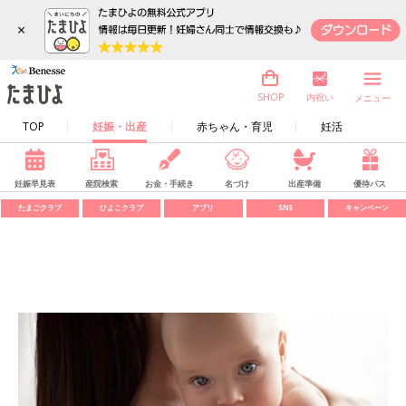
×
内祝い
SHOP
メニュー
TOP
妊娠・出産
赤ちゃん・育児
妊活
妊娠早見表
産院検索
お金・手続き
名づけ
出産準備
優待パス
たまごクラブ
ひよこクラブ
アプリ
SNS
キャンペーン