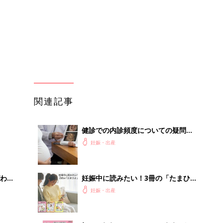
わか
妊娠中に読みたい！3冊の「たまひ
まご
よ」
妊娠・出産
まご
初めて妊娠されたかたに！妊娠がわか
集〉
ったら最初に読む本『初めてのたまご
妊娠・出産
クラブ 夏号』
ひ
赤ちゃんが生まれたら！2冊の「たま
ひよ」
妊娠・出産
を買
育児の困ったがズバリ！解決する本
『ひよこクラブ 秋号』 4カ月～2才
妊娠・出産
になるまで、育児に役立つ情報がいっ
ぱい！
OFF
「え、こんなセールやってたの？」8
0％OFF以上が続々登場！Amazonの