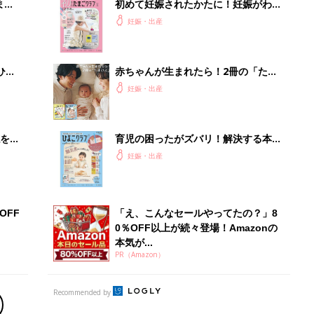
本気が...
PR（Amazon）
Recommended by
出産予定日計算ツール
った
排卵日や最終生理日から出産予定日を計算した
り、妊活のタイミングの目安も
お金・手続き
出産
出産費用やもらえるお金・必要な手続きを知ろ
う