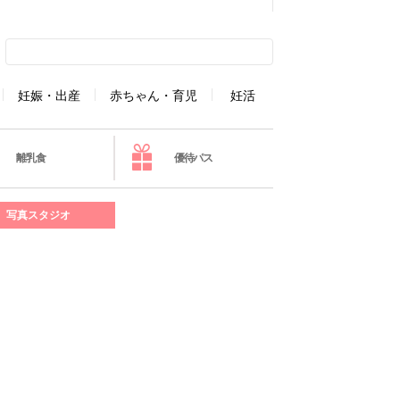
妊娠・出産
赤ちゃん・育児
妊活
離乳食
優待パス
写真スタジオ