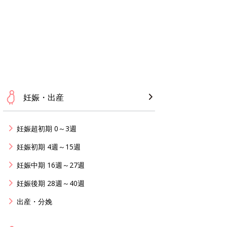
妊娠・出産
妊娠超初期 0～3週
妊娠初期 4週～15週
妊娠中期 16週～27週
妊娠後期 28週～40週
出産・分娩