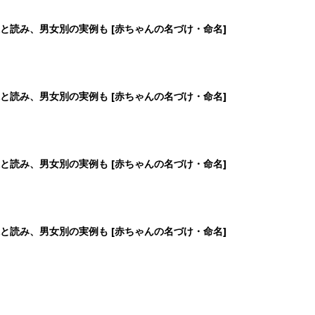
2
3
4
5
>
生後日数に合った情報を毎日お届け
ら産後まで長く使える無料アプリ
ダウンロード