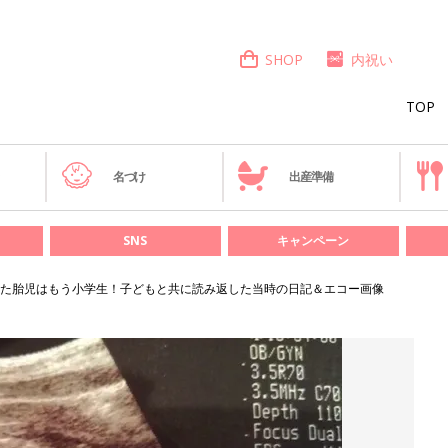
SHOP
内祝い
TOP
き
名づけ
出産準備
SNS
キャンペーン
なった胎児はもう小学生！子どもと共に読み返した当時の日記＆エコー画像