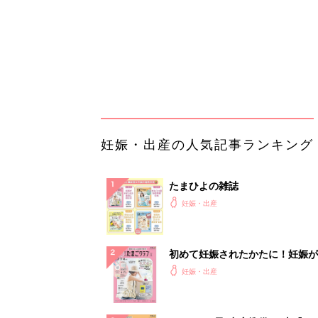
初めて妊娠されたかたに！妊娠が
ったら最初に読む本『初めてのた
妊娠・出産
クラブ 夏号』
まるごと1冊“出産準備”の本『た
クラブ 夏号』〈スペシャル大特
妊娠・出産
夫婦で予習する 出産の教科書
妊娠中に読みたい！3冊の「たま
よ」
妊娠・出産
アカチャンホンポでたまひよ雑誌
うとポイント10倍【期間限定】
妊娠・出産
Amazon今日も見逃せない！80%
以上が続々登場