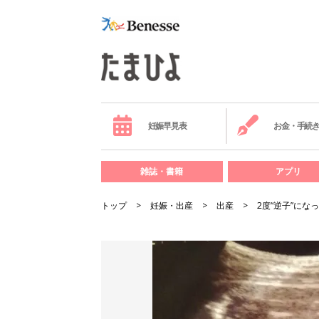
妊娠早見表
お金・手続
雑誌・書籍
アプリ
トップ
妊娠・出産
出産
2度“逆子”に