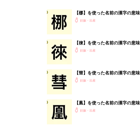
妊娠・出産
<
1
妊娠日数や
妊娠中か