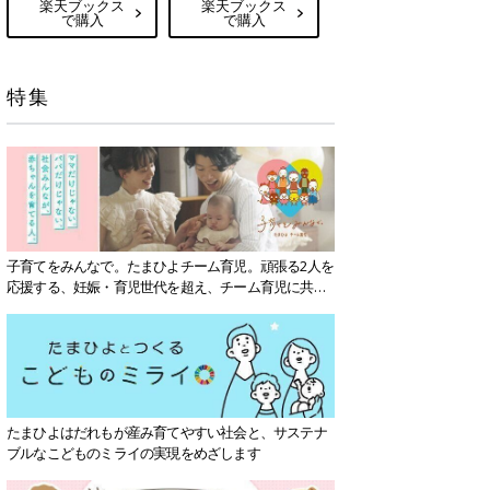
楽天ブックス
楽天ブックス
で購入
で購入
特集
子育てをみんなで。たまひよチーム育児。頑張る2人を
応援する、妊娠・育児世代を超え、チーム育児に共感
する社会を目指していきます。
たまひよはだれもが産み育てやすい社会と、サステナ
ブルなこどものミライの実現をめざします