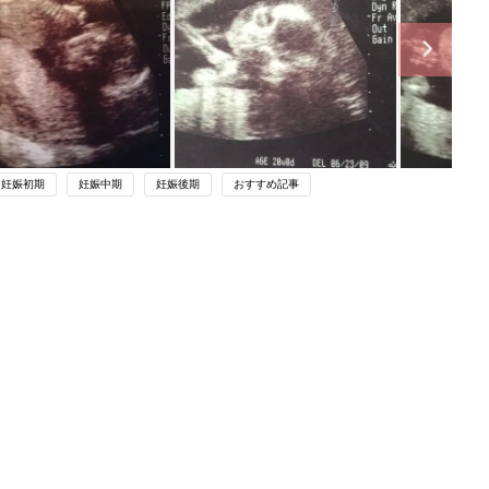
妊娠初期
妊娠中期
妊娠後期
おすすめ記事
関連記事
健診での内診頻度についての疑問
－”まいにちのたまひよ”の体験談
妊娠・出産