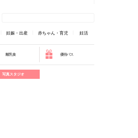
妊娠・出産
赤ちゃん・育児
妊活
離乳食
優待パス
写真スタジオ