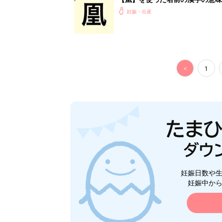
妊娠・出産
<
1
妊娠日数や
妊娠中か