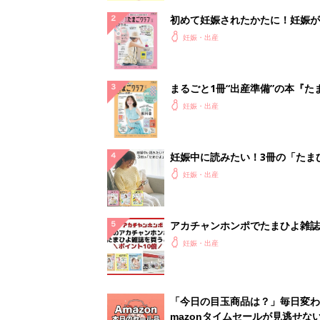
初めて妊娠されたかたに！妊娠が
ったら最初に読む本『初めてのた
妊娠・出産
クラブ 夏号』
まるごと1冊“出産準備”の本『た
クラブ 夏号』〈スペシャル大特
妊娠・出産
夫婦で予習する 出産の教科書
妊娠中に読みたい！3冊の「たま
よ」
妊娠・出産
アカチャンホンポでたまひよ雑誌
うとポイント10倍【期間限定】
妊娠・出産
「今日の目玉商品は？」毎日変わ
mazonタイムセールが見逃せな