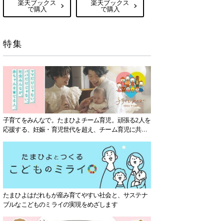
楽天ブックス
楽天ブックス
で購入
で購入
特集
子育てをみんなで。たまひよチーム育児。頑張る2人を
応援する、妊娠・育児世代を超え、チーム育児に共感
する社会を目指していきます。
たまひよはだれもが産み育てやすい社会と、サステナ
ブルなこどものミライの実現をめざします