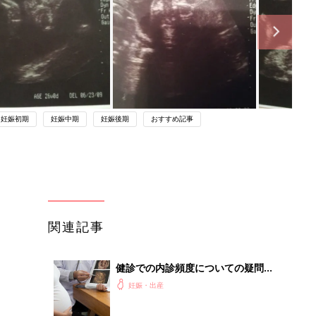
妊娠初期
妊娠中期
妊娠後期
おすすめ記事
関連記事
健診での内診頻度についての疑問
－”まいにちのたまひよ”の体験談
妊娠・出産