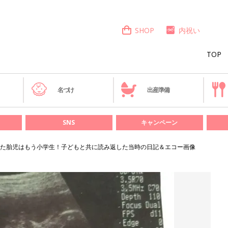
SHOP
内祝い
TOP
き
名づけ
出産準備
SNS
キャンペーン
なった胎児はもう小学生！子どもと共に読み返した当時の日記＆エコー画像