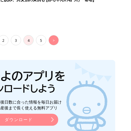
2
3
4
5
>
生後日数に合った情報を毎日お届け
ら産後まで長く使える無料アプリ
ダウンロード