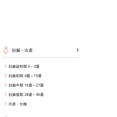
妊娠・出産
妊娠超初期 0～3週
妊娠初期 4週～15週
妊娠中期 16週～27週
妊娠後期 28週～40週
出産・分娩