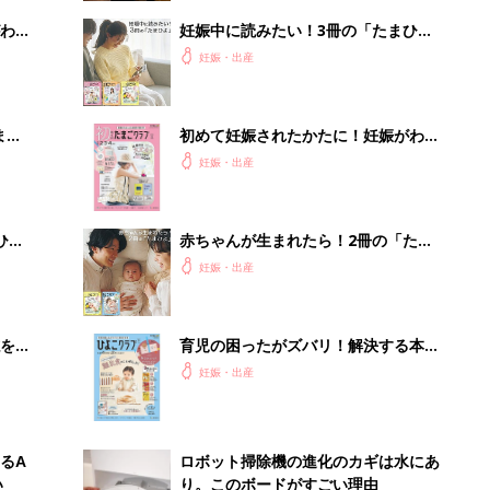
わか
妊娠中に読みたい！3冊の「たまひ
まご
よ」
妊娠・出産
まご
初めて妊娠されたかたに！妊娠がわか
集〉
ったら最初に読む本『初めてのたまご
妊娠・出産
クラブ 夏号』
ひ
赤ちゃんが生まれたら！2冊の「たま
ひよ」
妊娠・出産
を買
育児の困ったがズバリ！解決する本
『ひよこクラブ 秋号』 4カ月～2才
妊娠・出産
になるまで、育児に役立つ情報がいっ
ぱい！
るA
ロボット掃除機の進化のカギは水にあ
い
り。このボードがすごい理由