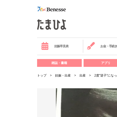
妊娠早見表
お金・手続
雑誌・書籍
アプリ
トップ
妊娠・出産
出産
2度“逆子”に