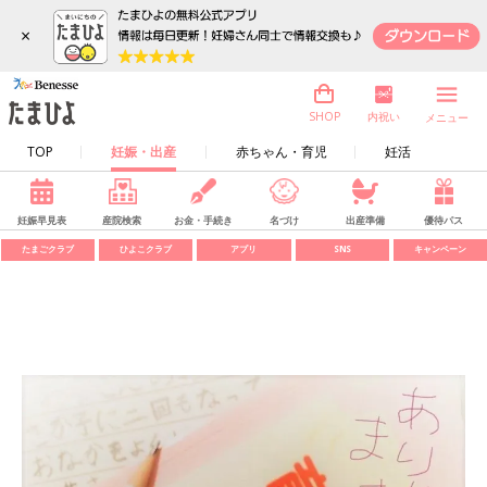
×
内祝い
SHOP
メニュー
TOP
妊娠・出産
赤ちゃん・育児
妊活
妊娠早見表
産院検索
お金・手続き
名づけ
出産準備
優待パス
たまごクラブ
ひよこクラブ
アプリ
SNS
キャンペーン