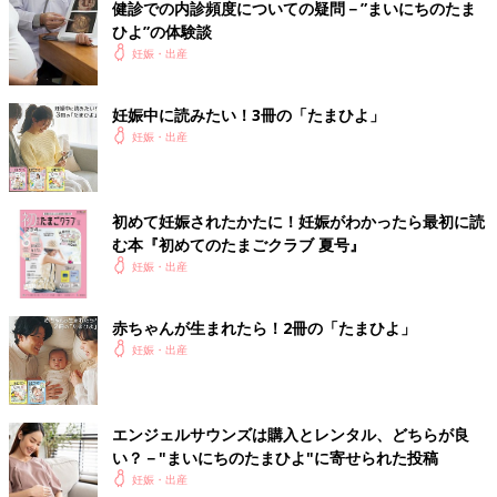
健診での内診頻度についての疑問－”まいにちのたま
ひよ”の体験談
妊娠・出産
妊娠中に読みたい！3冊の「たまひよ」
妊娠・出産
初めて妊娠されたかたに！妊娠がわかったら最初に読
む本『初めてのたまごクラブ 夏号』
妊娠・出産
赤ちゃんが生まれたら！2冊の「たまひよ」
妊娠・出産
エンジェルサウンズは購入とレンタル、どちらが良
い？－"まいにちのたまひよ"に寄せられた投稿
妊娠・出産