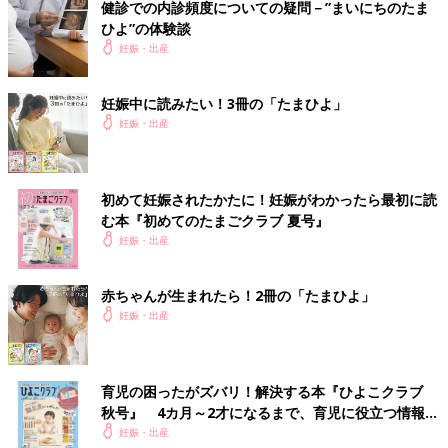
健診での内診頻度についての疑問－”まいにちのたま
ひよ”の体験談
妊娠・出産
妊娠中に読みたい！3冊の「たまひよ」
妊娠・出産
初めて妊娠されたかたに！妊娠がわかったら最初に読
む本『初めてのたまごクラブ 夏号』
妊娠・出産
赤ちゃんが生まれたら！2冊の「たまひよ」
妊娠・出産
育児の困ったがズバリ！解決する本『ひよこクラブ
秋号』 4カ月～2才になるまで、育児に役立つ情報が
いっぱい！
妊娠・出産