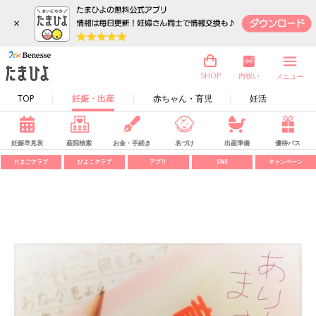
×
内祝い
SHOP
メニュー
TOP
妊娠・出産
赤ちゃん・育児
妊活
妊娠早見表
産院検索
お金・手続き
名づけ
出産準備
優待パス
たまごクラブ
ひよこクラブ
アプリ
SNS
キャンペーン