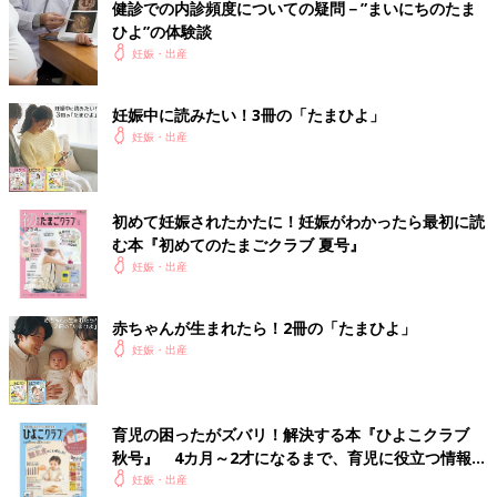
健診での内診頻度についての疑問－”まいにちのたま
ひよ”の体験談
妊娠・出産
妊娠中に読みたい！3冊の「たまひよ」
妊娠・出産
初めて妊娠されたかたに！妊娠がわかったら最初に読
む本『初めてのたまごクラブ 夏号』
妊娠・出産
赤ちゃんが生まれたら！2冊の「たまひよ」
妊娠・出産
育児の困ったがズバリ！解決する本『ひよこクラブ
秋号』 4カ月～2才になるまで、育児に役立つ情報が
いっぱい！
妊娠・出産