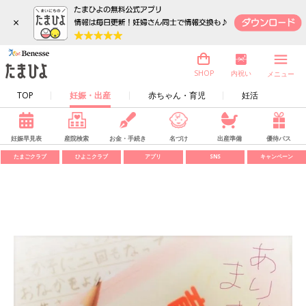
×
内祝い
SHOP
メニュー
TOP
妊娠・出産
赤ちゃん・育児
妊活
妊娠早見表
産院検索
お金・手続き
名づけ
出産準備
優待パス
たまごクラブ
ひよこクラブ
アプリ
SNS
キャンペーン