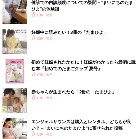
健診での内診頻度についての疑問－”まいにちのたま
ひよ”の体験談
妊娠・出産
妊娠中に読みたい！3冊の「たまひよ」
妊娠・出産
初めて妊娠されたかたに！妊娠がわかったら最初に読
む本『初めてのたまごクラブ 夏号』
妊娠・出産
赤ちゃんが生まれたら！2冊の「たまひよ」
妊娠・出産
エンジェルサウンズは購入とレンタル、どちらが良
い？－"まいにちのたまひよ"に寄せられた投稿
妊娠・出産