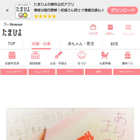
×
内祝い
SHOP
メニュー
TOP
妊娠・出産
赤ちゃん・育児
妊活
妊娠早見表
産院検索
お金・手続き
名づけ
出産準備
優待パス
たまごクラブ
ひよこクラブ
アプリ
SNS
キャンペーン